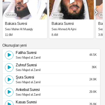
Murattal
Murattal
Mura
Bakara Suresi
Bakara Suresi
Bak
Sesi Maher Al Muaiqly
Sesi Ahmed Al Ajmi
Sesi
11.6M
8.4M
3.8M
Okunuşları yeni
Fatiha Suresi
44.5K
Sesi Majed al Zamil
Zuhruf Suresi
36K
Sesi Majed al Zamil
Şura Suresi
24.9K
Sesi Majed al Zamil
Ankebut Suresi
29.8K
Sesi Majed al Zamil
Kasas Suresi
26.8K