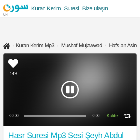
Kuran Kerim
Suresi
Bize ulaşın
UN
Kuran Kerim Mp3
Mushaf Mujawwad
Hafs an Asim
149
00:00
0:00
Hasr Suresi Mp3 Sesi Şeyh Abdul