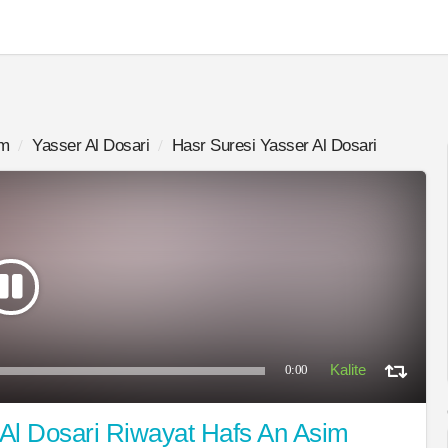
im
Yasser Al Dosari
Hasr Suresi Yasser Al Dosari
0:00
Al Dosari Riwayat Hafs An Asim