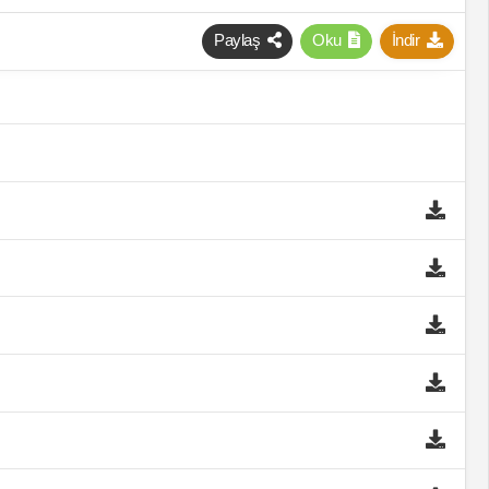
Paylaş
Oku
İndir