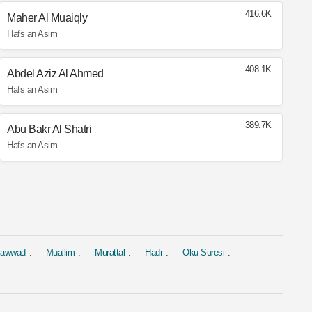
416.6K
Maher Al Muaiqly
Hafs an Asim
408.1K
Abdel Aziz Al Ahmed
Hafs an Asim
389.7K
Abu Bakr Al Shatri
Hafs an Asim
jawwad
Muallim
Murattal
Hadr
Oku Suresi