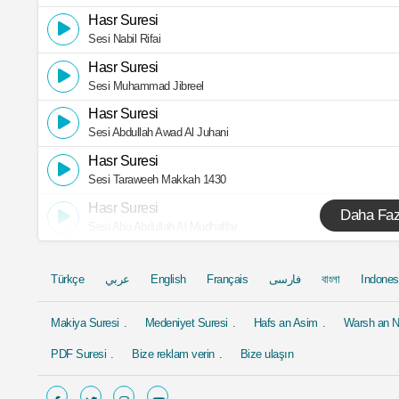
Hasr Suresi
Sesi Nabil Rifai
Hasr Suresi
Sesi Muhammad Jibreel
Hasr Suresi
Sesi Abdullah Awad Al Juhani
Hasr Suresi
Sesi Taraweeh Makkah 1430
Hasr Suresi
Daha Faz
Sesi Abu Abdullah Al Mudhaffar
Türkçe
عربي
English
Français
فارسی
বাংলা
Indones
Makiya Suresi
Medeniyet Suresi
Hafs an Asim
Warsh an N
PDF Suresi
Bize reklam verin
Bize ulaşın