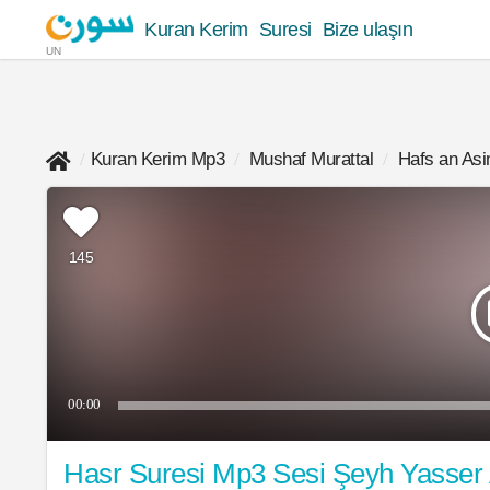
Kuran Kerim
Suresi
Bize ulaşın
UN
Kuran Kerim Mp3
Mushaf Murattal
Hafs an As
145
00:00
Hasr Suresi Mp3 Sesi Şeyh Yasser 