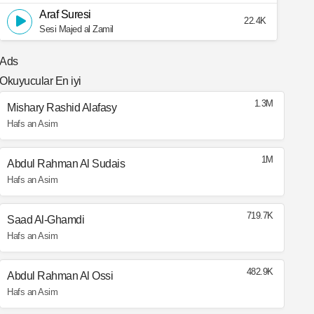
Araf Suresi
22.4K
Sesi Majed al Zamil
Ads
Okuyucular En iyi
1.3M
Mishary Rashid Alafasy
Hafs an Asim
1M
Abdul Rahman Al Sudais
Hafs an Asim
719.7K
Saad Al-Ghamdi
Hafs an Asim
482.9K
Abdul Rahman Al Ossi
Hafs an Asim