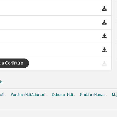
la Görüntüle
ia
afi
Warsh an Nafi Asbahani
Qaloon an Nafi
Khalaf an Hamza
Mu