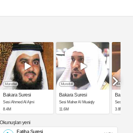
Murattal
Murattal
Murattal
Bakara Suresi
Bakara Suresi
Bakara S
Sesi Ahmed Al Ajmi
Sesi Maher Al Muaiqly
Sesi Saad 
8.4M
11.6M
3.8M
Okunuşları yeni
Fatiha Suresi