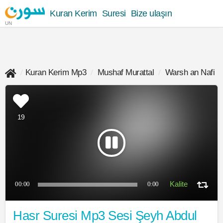
Kuran Kerim
Suresi
Bize ulaşın
UN
Kuran Kerim Mp3
Mushaf Murattal
Warsh an Nafi
19
00:00
0:00
Hasr Suresi Mp3 Sesi Şeyh Abdul