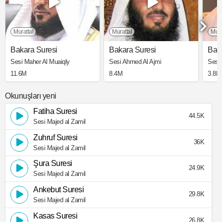
Murattal
Murattal
Mura
Bakara Suresi
Bakara Suresi
Bak
Sesi Maher Al Muaiqly
Sesi Ahmed Al Ajmi
Sesi
11.6M
8.4M
3.8M
Okunuşları yeni
Fatiha Suresi
44.5K
Sesi Majed al Zamil
Zuhruf Suresi
36K
Sesi Majed al Zamil
Şura Suresi
24.9K
Sesi Majed al Zamil
Ankebut Suresi
29.8K
Sesi Majed al Zamil
Kasas Suresi
26.8K