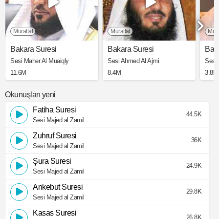
Murattal
Murattal
Mura
Bakara Suresi
Bakara Suresi
Bak
Sesi Maher Al Muaiqly
Sesi Ahmed Al Ajmi
Sesi
11.6M
8.4M
3.8M
Okunuşları yeni
Fatiha Suresi
44.5K
Sesi Majed al Zamil
Zuhruf Suresi
36K
Sesi Majed al Zamil
Şura Suresi
24.9K
Sesi Majed al Zamil
Ankebut Suresi
29.8K
Sesi Majed al Zamil
Kasas Suresi
26.8K