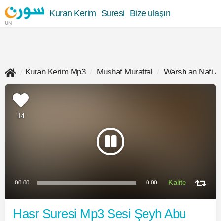
Kuran Kerim
Suresi
Bize ulaşın
UN
Kuran Kerim Mp3
Mushaf Murattal
Warsh an Nafi A
14
00:00
0:00
Hasr Suresi Mp3 Sesi Şeyh Abu