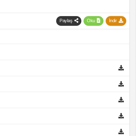
Paylaş
Oku
İndir