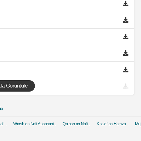
la Görüntüle
ia
afi
Warsh an Nafi Asbahani
Qaloon an Nafi
Khalaf an Hamza
Mu