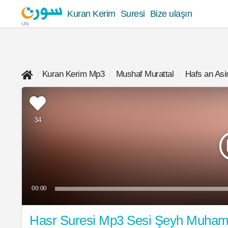
Kuran Kerim
Suresi
Bize ulaşın
UN
Kuran Kerim Mp3
Mushaf Murattal
Hafs an As
34
00:00
Hasr Suresi Mp3 Sesi Şeyh Muham