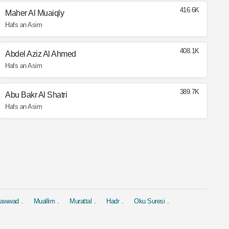
416.6K
Maher Al Muaiqly
Hafs an Asim
408.1K
Abdel Aziz Al Ahmed
Hafs an Asim
389.7K
Abu Bakr Al Shatri
Hafs an Asim
jawwad
Muallim
Murattal
Hadr
Oku Suresi