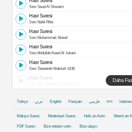
Hasr Suresi
Sesi Saud Al Shuraim
Hasr Suresi
Sesi Nabil Rifai
Hasr Suresi
Sesi Muhammad Jibreel
Hasr Suresi
Sesi Abdullah Awad Al Juhani
Hasr Suresi
Sesi Taraweeh Makkah 1430
Hasr Suresi
Daha Faz
Sesi Abu Abdullah Al Mudhaffar
Türkçe
عربي
English
Français
فارسی
বাংলা
Indones
Makiya Suresi
Medeniyet Suresi
Hafs an Asim
Warsh an N
PDF Suresi
Bize reklam verin
Bize ulaşın