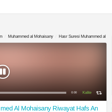
im
Muhammed al Mohaisany
Hasr Suresi Muhammed al Mo
0:00
med Al Mohaisany Riwayat Hafs An