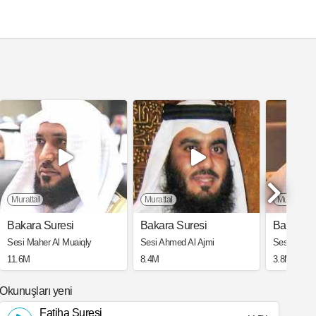
haisany
Murattal
Murattal
Murattal
Bakara Suresi
Bakara Suresi
Bakara S
Sesi Maher Al Muaiqly
Sesi Ahmed Al Ajmi
Sesi Saad 
11.6M
8.4M
3.8M
Okunuşları yeni
Fatiha Suresi