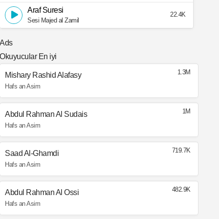
Araf Suresi
22.4K
Sesi Majed al Zamil
Ads
Okuyucular En iyi
1.3M
Mishary Rashid Alafasy
Hafs an Asim
1M
Abdul Rahman Al Sudais
Hafs an Asim
719.7K
Saad Al-Ghamdi
Hafs an Asim
482.9K
Abdul Rahman Al Ossi
Hafs an Asim