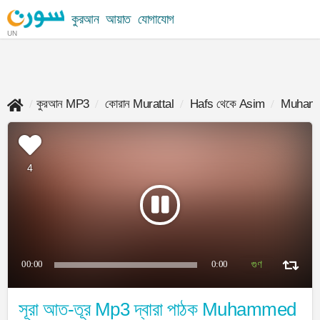
কুরআন
আয়াত
যোগাযোগ
UN
কুরআন MP3
কোরান Murattal
Hafs থেকে Asim
Muhamm
4
00:00
0:00
সূরা আত-তূর Mp3 দ্বারা পাঠক Muhammed