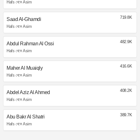
Hafs থেকে Asim
719.8K
Saad Al-Ghamdi
Hafs থেকে Asim
482.9K
Abdul Rahman Al Ossi
Hafs থেকে Asim
416.6K
Maher Al Muaiqly
Hafs থেকে Asim
408.2K
Abdel Aziz Al Ahmed
Hafs থেকে Asim
389.7K
Abu Bakr Al Shatri
Hafs থেকে Asim