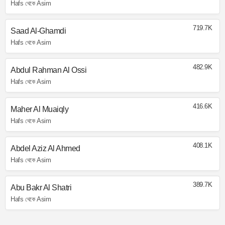
Hafs থেকে Asim
719.7K
Saad Al-Ghamdi
Hafs থেকে Asim
482.9K
Abdul Rahman Al Ossi
Hafs থেকে Asim
416.6K
Maher Al Muaiqly
Hafs থেকে Asim
408.1K
Abdel Aziz Al Ahmed
Hafs থেকে Asim
389.7K
Abu Bakr Al Shatri
Hafs থেকে Asim