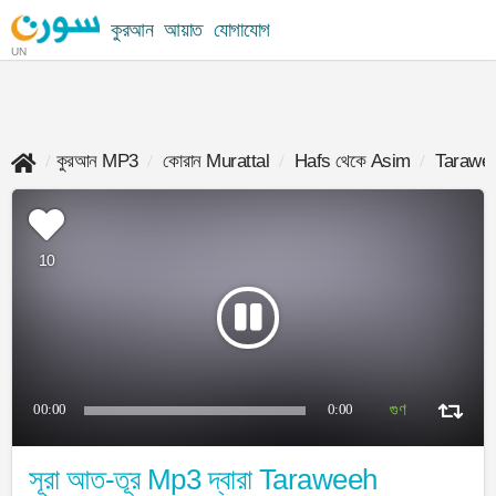
কুরআন
আয়াত
যোগাযোগ
UN
কুরআন MP3
কোরান Murattal
Hafs থেকে Asim
Tarawe
10
00:00
0:00
সূরা আত-তূর Mp3 দ্বারা Taraweeh