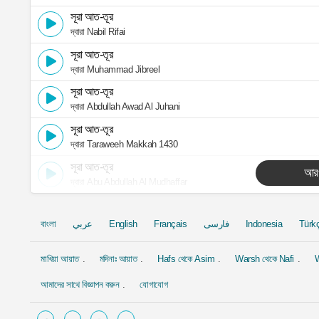
সূরা আত-তূর
দ্বারা Nabil Rifai
সূরা আত-তূর
দ্বারা Muhammad Jibreel
সূরা আত-তূর
দ্বারা Abdullah Awad Al Juhani
সূরা আত-তূর
দ্বারা Taraweeh Makkah 1430
সূরা আত-তূর
আর
দ্বারা Abu Abdullah Al Mudhaffar
বাংলা
عربي
English
Français
فارسی
Indonesia
Türk
মাখিয়া আয়াত
মদিনাঃ আয়াত
Hafs থেকে Asim
Warsh থেকে Nafi
W
আমাদের সাথে বিজ্ঞাপন করুন
যোগাযোগ