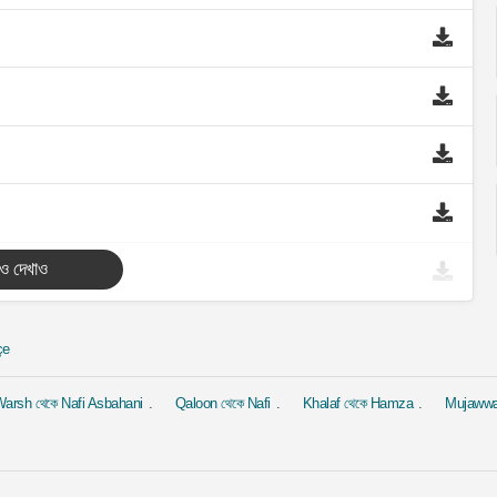
ও দেখাও
çe
arsh থেকে Nafi Asbahani
Qaloon থেকে Nafi
Khalaf থেকে Hamza
Mujaww