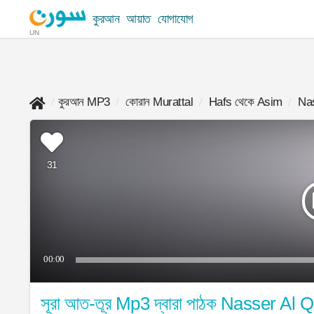
কুরআন
আয়াত
যোগাযোগ
UN
কুরআন MP3
কোরান Murattal
Hafs থেকে Asim
Na
31
00:00
সূরা আত-তূর Mp3 দ্বারা পাঠক Nasser Al