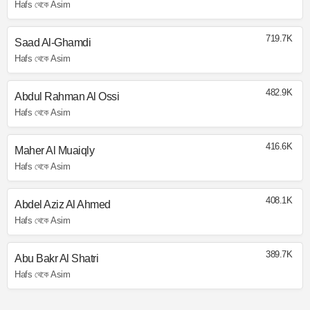
Hafs থেকে Asim
719.7K
Saad Al-Ghamdi
Hafs থেকে Asim
482.9K
Abdul Rahman Al Ossi
Hafs থেকে Asim
416.6K
Maher Al Muaiqly
Hafs থেকে Asim
408.1K
Abdel Aziz Al Ahmed
Hafs থেকে Asim
389.7K
Abu Bakr Al Shatri
Hafs থেকে Asim