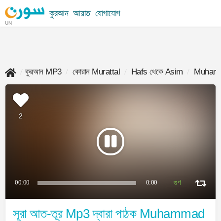
কুরআন
আয়াত
যোগাযোগ
UN
কুরআন MP3
কোরান Murattal
Hafs থেকে Asim
Muhamm
2
00:00
0:00
সূরা আত-তূর Mp3 দ্বারা পাঠক Muhammad