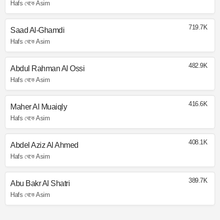
Hafs থেকে Asim
719.7K
Saad Al-Ghamdi
Hafs থেকে Asim
482.9K
Abdul Rahman Al Ossi
Hafs থেকে Asim
416.6K
Maher Al Muaiqly
Hafs থেকে Asim
408.1K
Abdel Aziz Al Ahmed
Hafs থেকে Asim
389.7K
Abu Bakr Al Shatri
Hafs থেকে Asim