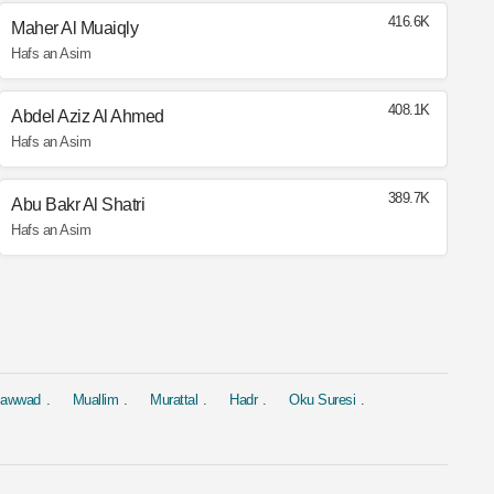
416.6K
Maher Al Muaiqly
Hafs an Asim
408.1K
Abdel Aziz Al Ahmed
Hafs an Asim
389.7K
Abu Bakr Al Shatri
Hafs an Asim
jawwad
Muallim
Murattal
Hadr
Oku Suresi