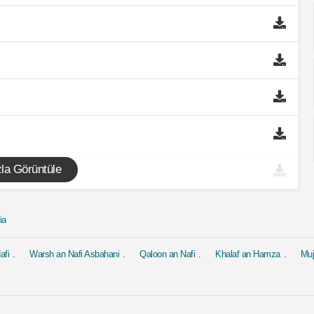
la Görüntüle
ia
afi
Warsh an Nafi Asbahani
Qaloon an Nafi
Khalaf an Hamza
Mu