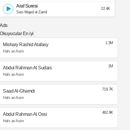
Araf Suresi
22.4K
Sesi Majed al Zamil
Ads
Okuyucular En iyi
1.3M
Mishary Rashid Alafasy
Hafs an Asim
1M
Abdul Rahman Al Sudais
Hafs an Asim
719.7K
Saad Al-Ghamdi
Hafs an Asim
482.9K
Abdul Rahman Al Ossi
Hafs an Asim