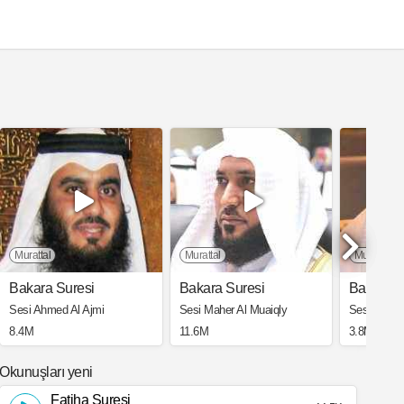
Murattal
Murattal
Murattal
Bakara Suresi
Bakara Suresi
Bakara S
Sesi Ahmed Al Ajmi
Sesi Maher Al Muaiqly
Sesi Saad 
8.4M
11.6M
3.8M
Okunuşları yeni
Fatiha Suresi