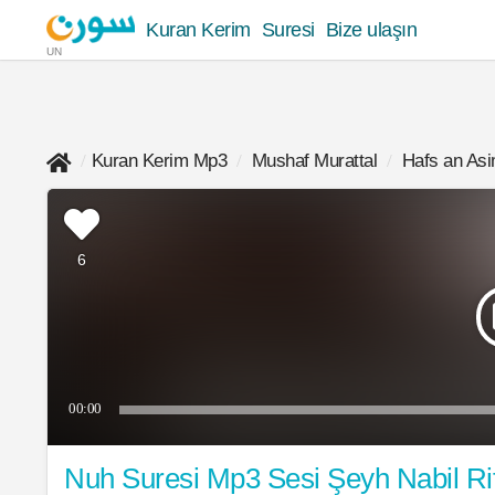
Kuran Kerim
Suresi
Bize ulaşın
UN
Kuran Kerim Mp3
Mushaf Murattal
Hafs an As
6
00:00
Nuh Suresi Mp3 Sesi Şeyh Nabil Ri