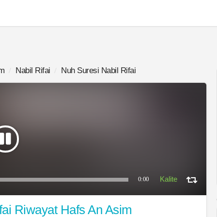
im
Nabil Rifai
Nuh Suresi Nabil Rifai
0:00
fai Riwayat Hafs An Asim