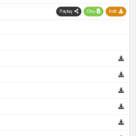
Paylaş
Oku
İndir