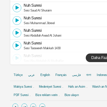
Nuh Suresi
Sesi Saud Al Shuraim
Nuh Suresi
Sesi Muhammad Jibreel
Nuh Suresi
Sesi Abdullah Awad Al Juhani
Nuh Suresi
Sesi Taraweeh Makkah 1430
Nuh Suresi
Daha Faz
Sesi Abu Abdullah Al Mudhaffar
Türkçe
عربي
English
Français
فارسی
বাংলা
Indones
Makiya Suresi
Medeniyet Suresi
Hafs an Asim
Warsh an N
PDF Suresi
Bize reklam verin
Bize ulaşın