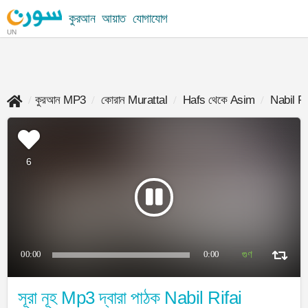
কুরআন
আয়াত
যোগাযোগ
UN
কুরআন MP3
কোরান Murattal
Hafs থেকে Asim
Nabil Ri
6
00:00
0:00
সূরা নূহ Mp3 দ্বারা পাঠক Nabil Rifai