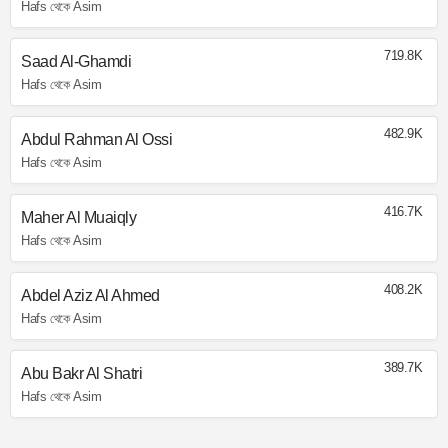
Hafs থেকে Asim
719.8K
Saad Al-Ghamdi
Hafs থেকে Asim
482.9K
Abdul Rahman Al Ossi
Hafs থেকে Asim
416.7K
Maher Al Muaiqly
Hafs থেকে Asim
408.2K
Abdel Aziz Al Ahmed
Hafs থেকে Asim
389.7K
Abu Bakr Al Shatri
Hafs থেকে Asim