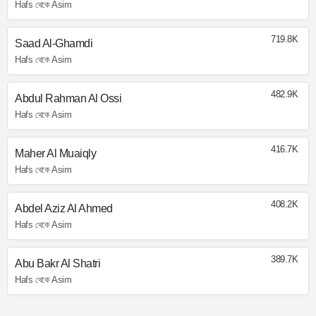
Hafs থেকে Asim
719.8K
Saad Al-Ghamdi
Hafs থেকে Asim
482.9K
Abdul Rahman Al Ossi
Hafs থেকে Asim
416.7K
Maher Al Muaiqly
Hafs থেকে Asim
408.2K
Abdel Aziz Al Ahmed
Hafs থেকে Asim
389.7K
Abu Bakr Al Shatri
Hafs থেকে Asim