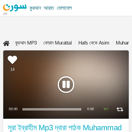
কুরআন
আয়াত
যোগাযোগ
UN
কুরআন MP3
কোরান Murattal
Hafs থেকে Asim
Muhamm
14
00:00
0:00
সূরা ইব্রাহীম Mp3 দ্বারা পাঠক Muhammad