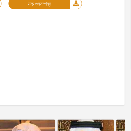
উচ্চ গুনসম্পন্ন