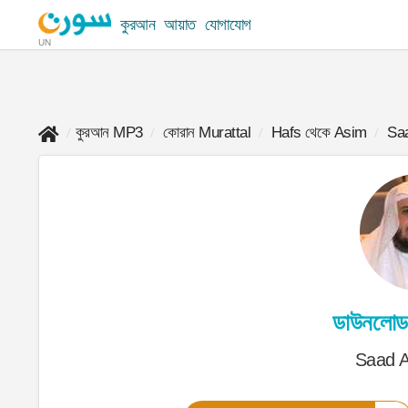
কুরআন
আয়াত
যোগাযোগ
UN
কুরআন MP3
কোরান Murattal
Hafs থেকে Asim
Sa
ডাউনলোড
Saad 