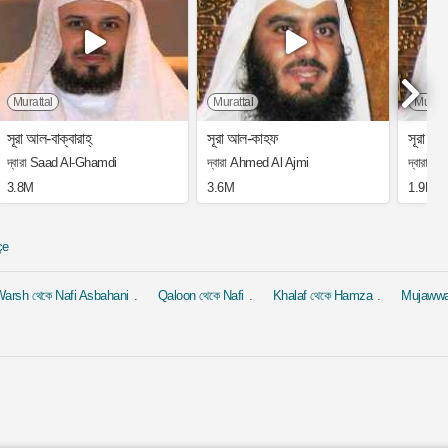
Murattal
Murattal
Muratt
সূরা আল-বাক্বারাহ্
সূরা আল-কাহফ
সূরা ইয়া
দ্বারা Saad Al-Ghamdi
দ্বারা Ahmed Al Ajmi
দ্বারা 
3.8M
3.6M
1.9M
çe
arsh থেকে Nafi Asbahani
Qaloon থেকে Nafi
Khalaf থেকে Hamza
Mujaww