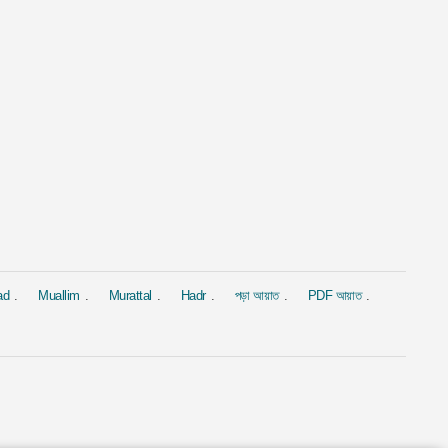
al
Murattal
Murattal
সীন
সূরা আল-বাক্বারাহ্
সূরা ইয়াসীন
Ahmed Al Ajmi
দ্বারা Mishary Rashid Alafasy
দ্বারা Saad Al-G
4.4M
1.9M
ad
Muallim
Murattal
Hadr
পড়া আয়াত
PDF আয়াত