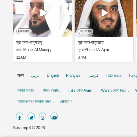
Murattal
Murattal
সূরা আল-বাক্বারাহ্
সূরা আল-বাক্বারাহ্
দ্বারা Maher Al Muaiqly
দ্বারা Ahmed Al Ajmi
11.6M
8.4M
বাংলা
عربي
English
Français
فارسی
Indonesia
Türk
মাখিয়া আয়াত
মদিনাঃ আয়াত
Hafs থেকে Asim
Warsh থেকে Nafi
W
আমাদের সাথে বিজ্ঞাপন করুন
যোগাযোগ
Suratmp3 ©
2026