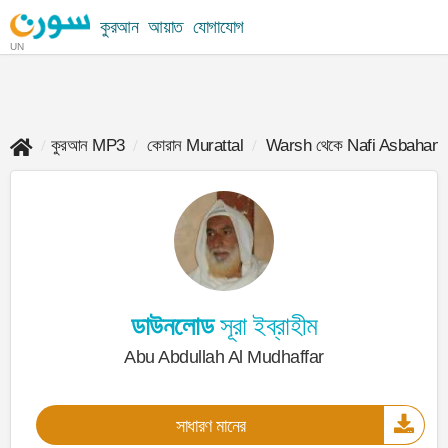
কুরআন
আয়াত
যোগাযোগ
UN
কুরআন MP3
কোরান Murattal
Warsh থেকে Nafi Asbahani
ডাউনলোড
সূরা ইব্রাহীম
Abu Abdullah Al Mudhaffar
সাধারণ মানের