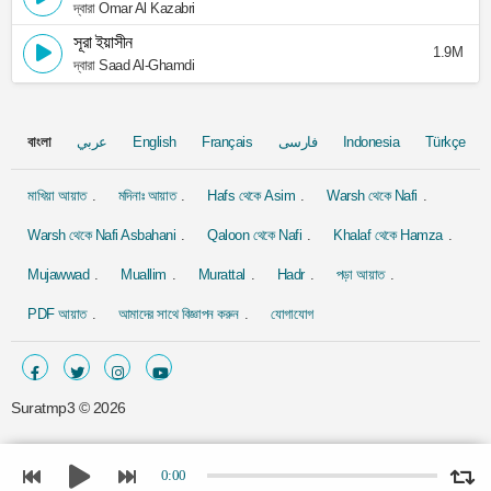
দ্বারা Omar Al Kazabri
সূরা ইয়াসীন
1.9M
দ্বারা Saad Al-Ghamdi
বাংলা
عربي
English
Français
فارسی
Indonesia
Türkçe
মাখিয়া আয়াত
মদিনাঃ আয়াত
Hafs থেকে Asim
Warsh থেকে Nafi
Warsh থেকে Nafi Asbahani
Qaloon থেকে Nafi
Khalaf থেকে Hamza
Mujawwad
Muallim
Murattal
Hadr
পড়া আয়াত
PDF আয়াত
আমাদের সাথে বিজ্ঞাপন করুন
যোগাযোগ
Suratmp3 ©
2026
0:00