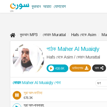
কুরআন
আয়াত
যোগাযোগ
UN
কুরআন MP3
কোরান Murattal
Hafs থেকে Asim
Mah
পাঠক Maher Al Muaiqly
Hafs থেকে Asim / কোরান Murattal
ডাউনলোড
ভাগ
416.6K
কোরান
Maher Al Muaiqly শোনা
সূরা আল-ফাতিহা
676.3K
সূরা আল-বাক্বারাহ্