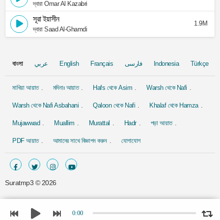
দ্বারা Omar Al Kazabri
সূরা ইয়াসীন
1.9M
দ্বারা Saad Al-Ghamdi
বাংলা
عربي
English
Français
فارسی
Indonesia
Türkçe
মাখিয়া আয়াত
মদিনাঃ আয়াত
Hafs থেকে Asim
Warsh থেকে Nafi
Warsh থেকে Nafi Asbahani
Qaloon থেকে Nafi
Khalaf থেকে Hamza
Mujawwad
Muallim
Murattal
Hadr
পড়া আয়াত
PDF আয়াত
আমাদের সাথে বিজ্ঞাপন করুন
যোগাযোগ
Suratmp3 ©
2026
0:00