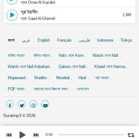
দ্বারা Omar Al Kazabri
সূরা ইয়াসীন
1.9M
দ্বারা Saad Al-Ghamdi
বাংলা
عربي
English
Français
فارسی
Indonesia
Türkçe
মাখিয়া আয়াত
মদিনাঃ আয়াত
Hafs থেকে Asim
Warsh থেকে Nafi
Warsh থেকে Nafi Asbahani
Qaloon থেকে Nafi
Khalaf থেকে Hamza
Mujawwad
Muallim
Murattal
Hadr
পড়া আয়াত
PDF আয়াত
আমাদের সাথে বিজ্ঞাপন করুন
যোগাযোগ
Suratmp3 ©
2026
0:00