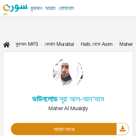
কুরআন
আয়াত
যোগাযোগ
UN
কুরআন MP3
কোরান Murattal
Hafs থেকে Asim
Maher A
ডাউনলোড
সূরা আল-আন‘আম
Maher Al Muaiqly
সাধারণ মানের