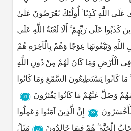
ٰ عَلَى اللَّهِ كَذِبًا ۚ أُولَٰئِكَ يُعْرَضُونَ عَلَىٰ
ِينَ كَذَبُوا عَلَىٰ رَبِّهِمْ ۚ أَلَا لَعْنَةُ اللَّهِ عَلَى
اللَّهِ وَيَبْغُونَهَا عِوَجًا وَهُمْ بِالْآخِرَةِ هُمْ
َ فِي الْأَرْضِ وَمَا كَانَ لَهُمْ مِنْ دُونِ اللَّهِ
 ۚ مَا كَانُوا يَسْتَطِيعُونَ السَّمْعَ وَمَا كَانُوا
َهُمْ وَضَلَّ عَنْهُمْ مَا كَانُوا يَفْتَرُونَ
21
الْأَخْسَرُونَ
إِنَّ الَّذِينَ آمَنُوا وَعَمِلُوا
22
ْحَابُ الْجَنَّةِ ۖ هُمْ فِيهَا خَالِدُونَ
مَثَلُ
23