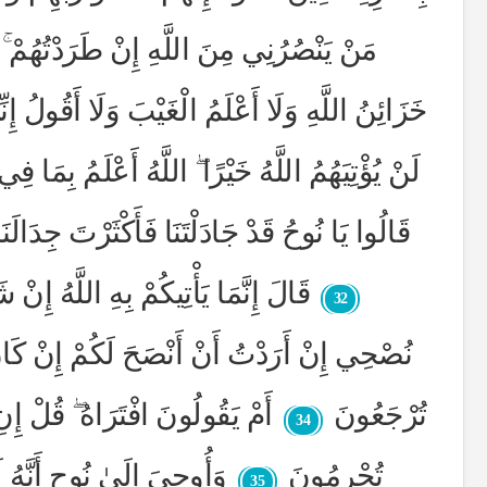
مَنْ يَنْصُرُنِي مِنَ اللَّهِ إِنْ طَرَدْتُهُمْ ۚ أ
خَزَائِنُ اللَّهِ وَلَا أَعْلَمُ الْغَيْبَ وَلَا أَقُولُ إِن
لَنْ يُؤْتِيَهُمُ اللَّهُ خَيْرًا ۖ اللَّهُ أَعْلَمُ بِمَا ف
قَالُوا يَا نُوحُ قَدْ جَادَلْتَنَا فَأَكْثَرْتَ جِدَالَنَ
قَالَ إِنَّمَا يَأْتِيكُمْ بِهِ اللَّهُ إِنْ 
32
نُصْحِي إِنْ أَرَدْتُ أَنْ أَنْصَحَ لَكُمْ إِنْ كَانَ الل
تُرْجَعُونَ
أَمْ يَقُولُونَ افْتَرَاهُ ۖ قُلْ إِنِ
34
تُجْرِمُونَ
وَأُوحِيَ إِلَىٰ نُوحٍ أَنَّهُ 
35