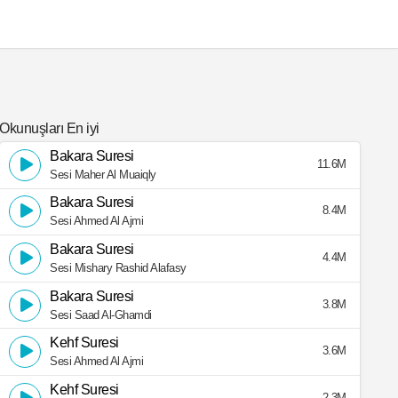
Okunuşları En iyi
Bakara Suresi
11.6M
Sesi Maher Al Muaiqly
Bakara Suresi
8.4M
Sesi Ahmed Al Ajmi
Bakara Suresi
4.4M
Sesi Mishary Rashid Alafasy
Bakara Suresi
3.8M
Sesi Saad Al-Ghamdi
Kehf Suresi
3.6M
Sesi Ahmed Al Ajmi
Kehf Suresi
2.3M