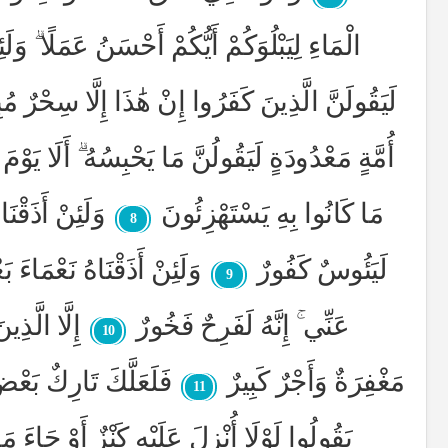
الْمَاءِ لِيَبْلُوَكُمْ أَيُّكُمْ أَحْسَنُ عَمَلًا ۗ وَ
لَيَقُولَنَّ الَّذِينَ كَفَرُوا إِنْ هَٰذَا إِلَّا سِحْرٌ مُب
أُمَّةٍ مَعْدُودَةٍ لَيَقُولُنَّ مَا يَحْبِسُهُ ۗ أَلَا يَو
مَا كَانُوا بِهِ يَسْتَهْزِئُونَ
وَلَئِنْ أَذَقْنَا
8
لَيَئُوسٌ كَفُورٌ
وَلَئِنْ أَذَقْنَاهُ نَعْمَاءَ 
9
عَنِّي ۚ إِنَّهُ لَفَرِحٌ فَخُورٌ
إِلَّا الَّذ
10
مَغْفِرَةٌ وَأَجْرٌ كَبِيرٌ
فَلَعَلَّكَ تَارِكٌ بَعْ
11
يَقُولُوا لَوْلَا أُنْزِلَ عَلَيْهِ كَنْزٌ أَوْ جَاءَ مَ