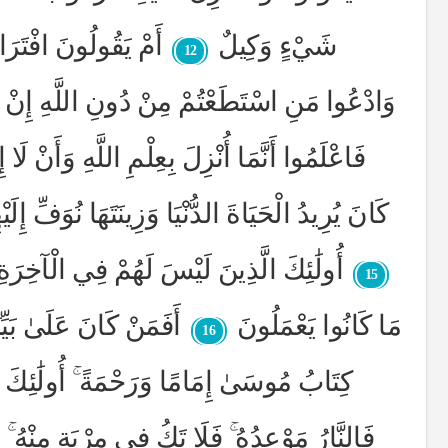
شَيْءٍ وَكِيلٌ
أَمْ يَقُولُونَ افْتَرَا
12
وَادْعُوا مَنِ اسْتَطَعْتُمْ مِنْ دُونِ اللَّهِ إِنْ ك
فَاعْلَمُوا أَنَّمَا أُنْزِلَ بِعِلْمِ اللَّهِ وَأَنْ لَا إ
كَانَ يُرِيدُ الْحَيَاةَ الدُّنْيَا وَزِينَتَهَا نُوَفِّ إِ
أُولَٰئِكَ الَّذِينَ لَيْسَ لَهُمْ فِي الْآخِرَةِ 
15
مَا كَانُوا يَعْمَلُونَ
أَفَمَنْ كَانَ عَلَىٰ بَيِّن
16
كِتَابُ مُوسَىٰ إِمَامًا وَرَحْمَةً ۚ أُولَٰئِكَ يُ
فَالنَّارُ مَوْعِدُهُ ۚ فَلَا تَكُ فِي مِرْيَةٍ مِنْهُ ۚ إِ