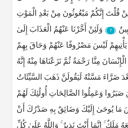
لَئِنْ قُلْتَ إِنَّكُمْ مَبْعُوثُونَ مِنْ بَعْدِ الْمَوْتِ
ِينٌ
وَلَئِنْ أَخَّرْنَا عَنْهُمُ الْعَذَابَ إِلَىٰ
7
ْمَ يَأْتِيهِمْ لَيْسَ مَصْرُوفًا عَنْهُمْ وَحَاقَ بِهِمْ
 الْإِنْسَانَ مِنَّا رَحْمَةً ثُمَّ نَزَعْنَاهَا مِنْهُ إِنَّهُ
بَعْدَ ضَرَّاءَ مَسَّتْهُ لَيَقُولَنَّ ذَهَبَ السَّيِّئَاتُ
ِينَ صَبَرُوا وَعَمِلُوا الصَّالِحَاتِ أُولَٰئِكَ لَهُمْ
ضَ مَا يُوحَىٰ إِلَيْكَ وَضَائِقٌ بِهِ صَدْرُكَ أَنْ
عَهُ مَلَكٌ ۚ إِنَّمَا أَنْتَ نَذِيرٌ ۚ وَاللَّهُ عَلَىٰ كُلِّ