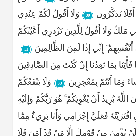
َفَلَا تَذَكَّرُونَ
وَلَا أَقُولُ لَكُمْ عِنْدِي
30
ِّي مَلَكٌ وَلَا أَقُولُ لِلَّذِينَ تَزْدَرِي أَعْيُنُكُمْ
ِي أَنْفُسِهِمْ ۖ إِنِّي إِذًا لَمِنَ الظَّالِمِينَ
31
ا فَأْتِنَا بِمَا تَعِدُنَا إِنْ كُنْتَ مِنَ الصَّادِقِينَ
شَاءَ وَمَا أَنْتُمْ بِمُعْجِزِينَ
وَلَا يَنْفَعُكُمْ
33
َّهُ يُرِيدُ أَنْ يُغْوِيَكُمْ ۚ هُوَ رَبُّكُمْ وَإِلَيْهِ
 افْتَرَيْتُهُ فَعَلَيَّ إِجْرَامِي وَأَنَا بَرِيءٌ مِمَّا
لَنْ يُؤْمِنَ مِنْ قَوْمِكَ إِلَّا مَنْ قَدْ آمَنَ فَلَا