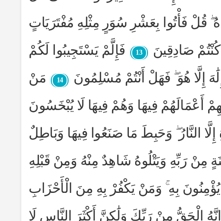
هُ ۖ قُلْ فَأْتُوا بِعَشْرِ سُوَرٍ مِثْلِهِ مُفْتَرَيَاتٍ
ُنْتُمْ صَادِقِينَ
فَإِلَّمْ يَسْتَجِيبُوا لَكُمْ
13
ِلَٰهَ إِلَّا هُوَ ۖ فَهَلْ أَنْتُمْ مُسْلِمُونَ
مَنْ
14
لَيْهِمْ أَعْمَالَهُمْ فِيهَا وَهُمْ فِيهَا لَا يُبْخَسُونَ
إِلَّا النَّارُ ۖ وَحَبِطَ مَا صَنَعُوا فِيهَا وَبَاطِلٌ
َةٍ مِنْ رَبِّهِ وَيَتْلُوهُ شَاهِدٌ مِنْهُ وَمِنْ قَبْلِهِ
ؤْمِنُونَ بِهِ ۚ وَمَنْ يَكْفُرْ بِهِ مِنَ الْأَحْزَابِ
نَّهُ الْحَقُّ مِنْ رَبِّكَ وَلَٰكِنَّ أَكْثَرَ النَّاسِ لَا