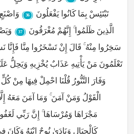
تَبْتَئِسْ بِمَا كَانُوا يَفْعَلُونَ
وَاصْنَعِ 
36
الَّذِينَ ظَلَمُوا ۚ إِنَّهُمْ مُغْرَقُونَ
وَيَصْن
37
سَخِرُوا مِنْهُ ۚ قَالَ إِنْ تَسْخَرُوا مِنَّا فَإِنَّا 
تَعْلَمُونَ مَنْ يَأْتِيهِ عَذَابٌ يُخْزِيهِ وَيَحِلُّ عَل
وَفَارَ التَّنُّورُ قُلْنَا احْمِلْ فِيهَا مِنْ كُلٍّ 
الْقَوْلُ وَمَنْ آمَنَ ۚ وَمَا آمَنَ مَعَهُ إِلَّا
مَجْرَاهَا وَمُرْسَاهَا ۚ إِنَّ رَبِّي لَغَفُو
كَالْجِبَالِ وَنَادَىٰ نُوحٌ ابْنَهُ وَكَانَ فِ