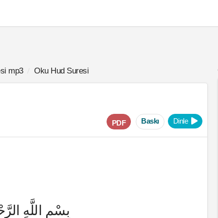
si mp3
Oku Hud Suresi
Baskı
Dinle
PDF
بِسْمِ اللَّهِ الرَّح