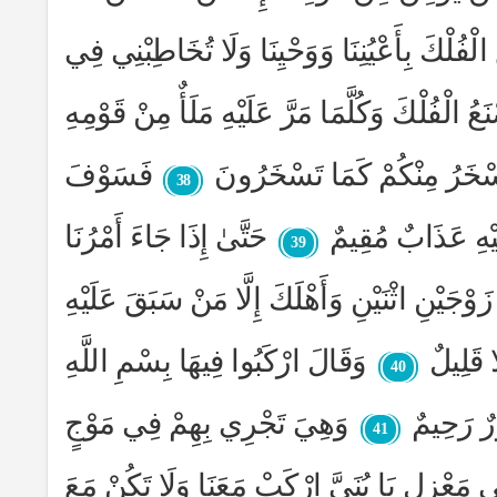
الْفُلْكَ بِأَعْيُنِنَا وَوَحْيِنَا وَلَا تُخَاطِبْنِي فِي
َعُ الْفُلْكَ وَكُلَّمَا مَرَّ عَلَيْهِ مَلَأٌ مِنْ قَوْمِهِ
نَسْخَرُ مِنْكُمْ كَمَا تَسْخَرُونَ
فَسَوْفَ
38
َيْهِ عَذَابٌ مُقِيمٌ
حَتَّىٰ إِذَا جَاءَ أَمْرُنَا
39
زَوْجَيْنِ اثْنَيْنِ وَأَهْلَكَ إِلَّا مَنْ سَبَقَ عَلَيْهِ
 قَلِيلٌ
وَقَالَ ارْكَبُوا فِيهَا بِسْمِ اللَّهِ
40
رٌ رَحِيمٌ
وَهِيَ تَجْرِي بِهِمْ فِي مَوْجٍ
41
ي مَعْزِلٍ يَا بُنَيَّ ارْكَبْ مَعَنَا وَلَا تَكُنْ مَعَ