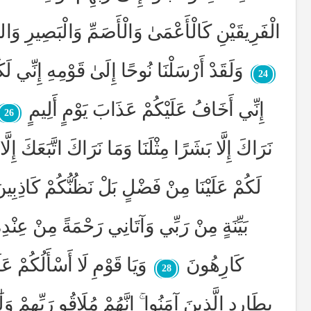
الْفَرِيقَيْنِ كَالْأَعْمَىٰ وَالْأَصَمِّ وَالْبَصِيرِ وَالسّ
وَلَقَدْ أَرْسَلْنَا نُوحًا إِلَىٰ قَوْمِهِ إِنِّي لَك
24
إِنِّي أَخَافُ عَلَيْكُمْ عَذَابَ يَوْمٍ أَلِيمٍ
26
نَرَاكَ إِلَّا بَشَرًا مِثْلَنَا وَمَا نَرَاكَ اتَّبَعَكَ إِلّ
لَكُمْ عَلَيْنَا مِنْ فَضْلٍ بَلْ نَظُنُّكُمْ كَاذِبِين
بَيِّنَةٍ مِنْ رَبِّي وَآتَانِي رَحْمَةً مِنْ عِنْدِهِ 
كَارِهُونَ
وَيَا قَوْمِ لَا أَسْأَلُكُمْ عَلَ
28
بِطَارِدِ الَّذِينَ آمَنُوا ۚ إِنَّهُمْ مُلَاقُو رَبِّهِمْ وَ