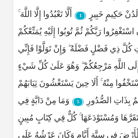
لَدُنْ حَكِيمٍ خَبِيرٍ
أَلَّا تَعْبُدُوا إِلَّا اللَّهَ ۚ
1
 اسْتَغْفِرُوا رَبَّكُمْ ثُمَّ تُوبُوا إِلَيْهِ يُمَتِّعْكُمْ
كُلَّ ذِي فَضْلٍ فَضْلَهُ ۖ وَإِنْ تَوَلَّوْا فَإِنِّي
ِلَى اللَّهِ مَرْجِعُكُمْ ۖ وَهُوَ عَلَىٰ كُلِّ شَيْءٍ
سْتَخْفُوا مِنْهُ ۚ أَلَا حِينَ يَسْتَغْشُونَ ثِيَابَهُمْ
لِيمٌ بِذَاتِ الصُّدُورِ
وَمَا مِنْ دَابَّةٍ فِي
5
تَقَرَّهَا وَمُسْتَوْدَعَهَا ۚ كُلٌّ فِي كِتَابٍ مُبِينٍ
ْأَرْضَ فِي سِتَّةِ أَيَّامٍ وَكَانَ عَرْشُهُ عَلَى