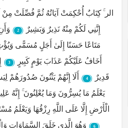
الر ۚ كِتَابٌ أُحْكِمَتْ آيَاتُهُ ثُمَّ فُصِّلَتْ مِنْ 
إِنَّنِي لَكُمْ مِنْهُ نَذِيرٌ وَبَشِيرٌ
وَأَنِ
2
مَتَاعًا حَسَنًا إِلَىٰ أَجَلٍ مُسَمًّى وَيُؤْتِ 
أَخَافُ عَلَيْكُمْ عَذَابَ يَوْمٍ كَبِيرٍ
إ
3
قَدِيرٌ
أَلَا إِنَّهُمْ يَثْنُونَ صُدُورَهُمْ لِيَ
4
يَعْلَمُ مَا يُسِرُّونَ وَمَا يُعْلِنُونَ ۚ إِنَّهُ عَ
الْأَرْضِ إِلَّا عَلَى اللَّهِ رِزْقُهَا وَيَعْلَمُ مُسْ
وَهُوَ الَّذِي خَلَقَ السَّمَاوَاتِ وَال
6