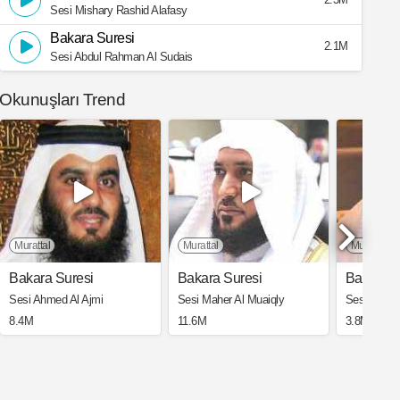
Sesi Mishary Rashid Alafasy
Bakara Suresi
2.1M
Sesi Abdul Rahman Al Sudais
Okunuşları Trend
Murattal
Murattal
Murattal
Bakara Suresi
Bakara Suresi
Bakara S
Sesi Ahmed Al Ajmi
Sesi Maher Al Muaiqly
Sesi Saad 
8.4M
11.6M
3.8M