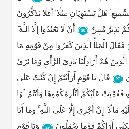
َمِيعِ ۚ هَلْ يَسْتَوِيَانِ مَثَلًا ۚ أَفَلَا تَذَكَّرُونَ
ُمْ نَذِيرٌ مُبِينٌ
أَنْ لَا تَعْبُدُوا إِلَّا اللَّهَ ۖ
25
فَقَالَ الْمَلَأُ الَّذِينَ كَفَرُوا مِنْ قَوْمِهِ مَا
َا الَّذِينَ هُمْ أَرَاذِلُنَا بَادِيَ الرَّأْيِ وَمَا نَرَىٰ
َ
قَالَ يَا قَوْمِ أَرَأَيْتُمْ إِنْ كُنْتُ عَلَىٰ
27
فَعُمِّيَتْ عَلَيْكُمْ أَنُلْزِمُكُمُوهَا وَأَنْتُمْ لَهَا
يْهِ مَالًا ۖ إِنْ أَجْرِيَ إِلَّا عَلَى اللَّهِ ۚ وَمَا أَنَا
لَٰكِنِّي أَرَاكُمْ قَوْمًا تَجْهَلُونَ
وَيَا قَوْمِ
29