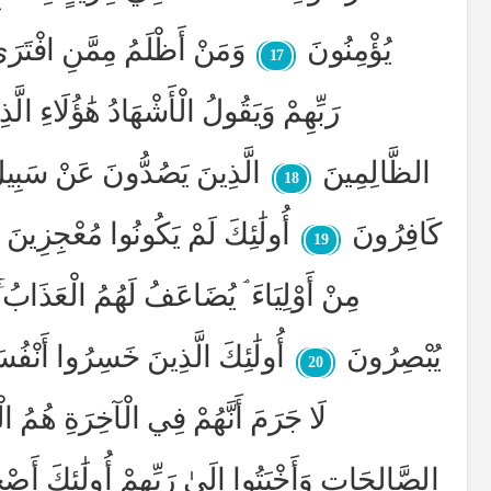
يُؤْمِنُونَ
وَمَنْ أَظْلَمُ مِمَّنِ افْتَرَى
17
رَبِّهِمْ وَيَقُولُ الْأَشْهَادُ هَٰؤُلَاءِ الَّذ
الظَّالِمِينَ
الَّذِينَ يَصُدُّونَ عَنْ سَبِيلِ 
18
كَافِرُونَ
أُولَٰئِكَ لَمْ يَكُونُوا مُعْجِزِين
19
مِنْ أَوْلِيَاءَ ۘ يُضَاعَفُ لَهُمُ الْعَذَابُ
يُبْصِرُونَ
أُولَٰئِكَ الَّذِينَ خَسِرُوا أَنْفُس
20
لَا جَرَمَ أَنَّهُمْ فِي الْآخِرَةِ هُمُ 
الصَّالِحَاتِ وَأَخْبَتُوا إِلَىٰ رَبِّهِمْ أُولَٰئِكَ أَص