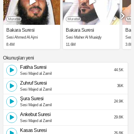
Murattal
Murattal
Mura
Bakara Suresi
Bakara Suresi
Bak
Sesi Ahmed Al Ajmi
Sesi Maher Al Muaiqly
Sesi
8.4M
11.6M
3.8M
Okunuşları yeni
Fatiha Suresi
44.5K
Sesi Majed al Zamil
Zuhruf Suresi
36K
Sesi Majed al Zamil
Şura Suresi
24.9K
Sesi Majed al Zamil
Ankebut Suresi
29.8K
Sesi Majed al Zamil
Kasas Suresi
26.8K