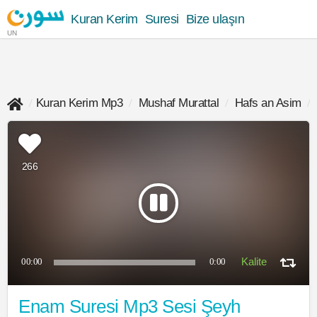
Kuran Kerim
Suresi
Bize ulaşın
UN
Kuran Kerim Mp3
Mushaf Murattal
Hafs an Asim
266
00:00
0:00
Enam Suresi Mp3 Sesi Şeyh