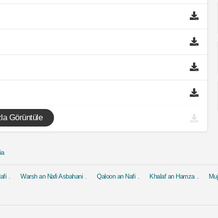
la Görüntüle
ia
afi
Warsh an Nafi Asbahani
Qaloon an Nafi
Khalaf an Hamza
Mu