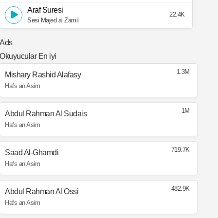
Araf Suresi
22.4K
Sesi Majed al Zamil
Ads
Okuyucular En iyi
1.3M
Mishary Rashid Alafasy
Hafs an Asim
1M
Abdul Rahman Al Sudais
Hafs an Asim
719.7K
Saad Al-Ghamdi
Hafs an Asim
482.9K
Abdul Rahman Al Ossi
Hafs an Asim