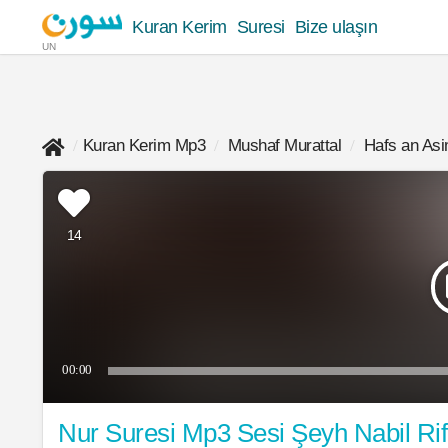
Kuran Kerim
Suresi
Bize ulaşın
UN
Kuran Kerim Mp3
Mushaf Murattal
Hafs an As
14
00:00
Nur Suresi Mp3 Sesi Şeyh Nabil Ri