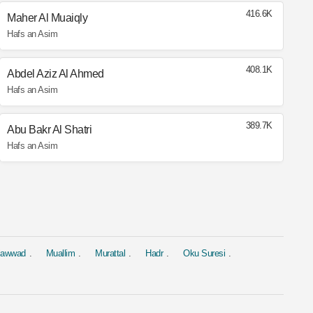
416.6K
Maher Al Muaiqly
Hafs an Asim
408.1K
Abdel Aziz Al Ahmed
Hafs an Asim
389.7K
Abu Bakr Al Shatri
Hafs an Asim
jawwad
Muallim
Murattal
Hadr
Oku Suresi