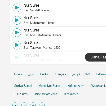
Nur Suresi
Sesi Saud Al Shuraim
Nur Suresi
Sesi Muhammad Jibreel
Nur Suresi
Sesi Abdullah Awad Al Juhani
Nur Suresi
Sesi Taraweeh Makkah 1430
Nur Suresi
Daha Faz
Sesi Abu Abdullah Al Mudhaffar
Türkçe
عربي
English
Français
فارسی
বাংলা
Indones
Makiya Suresi
Medeniyet Suresi
Hafs an Asim
Warsh an N
PDF Suresi
Bize reklam verin
Bize ulaşın