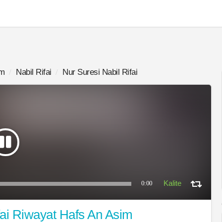
im
Nabil Rifai
Nur Suresi Nabil Rifai
0:00
fai Riwayat Hafs An Asim