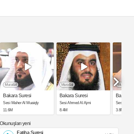
Murattal
Murattal
Murattal
Bakara Suresi
Bakara Suresi
Bakara S
Sesi Maher Al Muaiqly
Sesi Ahmed Al Ajmi
Sesi Saad 
11.6M
8.4M
3.8M
Okunuşları yeni
Fatiha Suresi