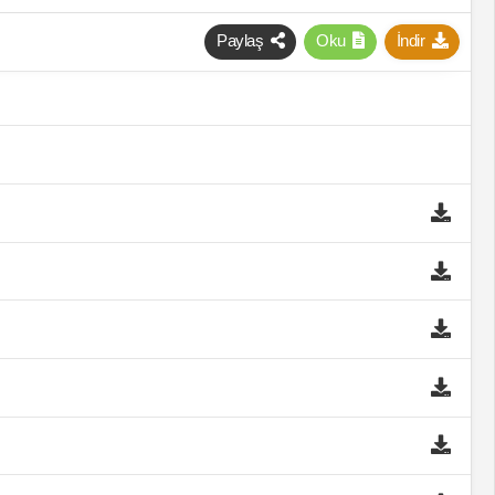
Paylaş
Oku
İndir