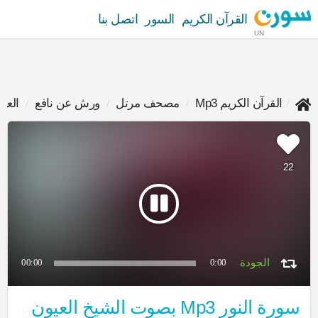
القرآن الكريم
السور
اتصل بنا
UN
القرآن الكريم Mp3
مصحف مرتل
ورش عن نافع
العي
22
00:00
0:00
سورة النور Mp3 بصوت الشيخ العيون