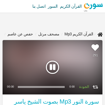
القرآن الكريم
السور
اتصل بنا
UN
القرآن الكريم Mp3
مصحف مرتل
حفص عن عاصم
يا
291
00:00
0:00
سورة النور Mp3 بصوت الشيخ ياسر