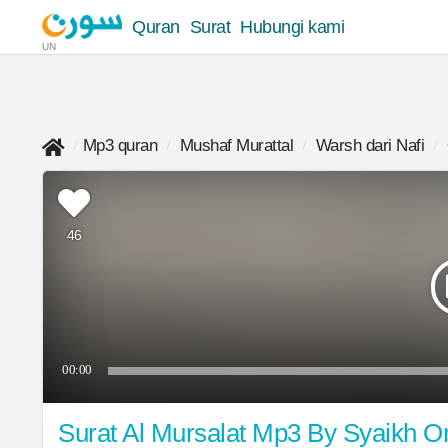
Quran
Surat
Hubungi kami
UN
Mp3 quran
Mushaf Murattal
Warsh dari Nafi
46
00:00
Surat Al Mursalat Mp3 By Syaikh O