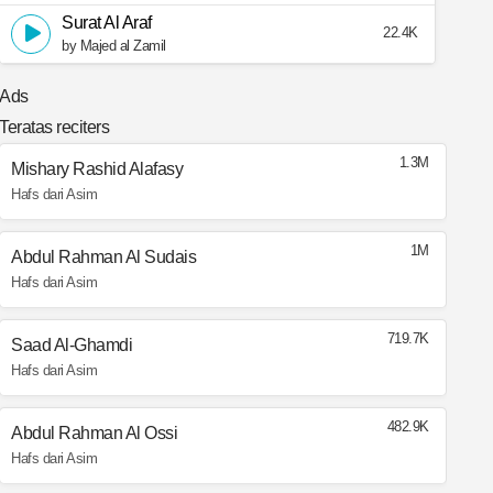
Surat Al Araf
22.4K
by Majed al Zamil
Ads
Teratas reciters
1.3M
Mishary Rashid Alafasy
Hafs dari Asim
1M
Abdul Rahman Al Sudais
Hafs dari Asim
719.7K
Saad Al-Ghamdi
Hafs dari Asim
482.9K
Abdul Rahman Al Ossi
Hafs dari Asim