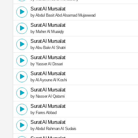
Surat Al Mursalat
by Abdul Basit Abd Alsamad Mujawwad
Surat Al Mursalat
by Maher Al Muaiqly
Surat Al Mursalat
by Abu Bakr Al Shatri
Surat Al Mursalat
by Yasser Al Dosari
Surat Al Mursalat
by Al Ayoune Al Koshi
Surat Al Mursalat
by Nasser Al Qatami
Surat Al Mursalat
by Fares Abbad
Surat Al Mursalat
by Abdul Rahman Al Sudais