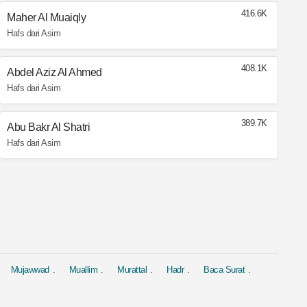
416.6K
Maher Al Muaiqly
Hafs dari Asim
408.1K
Abdel Aziz Al Ahmed
Hafs dari Asim
389.7K
Abu Bakr Al Shatri
Hafs dari Asim
Mujawwad
Muallim
Murattal
Hadr
Baca Surat