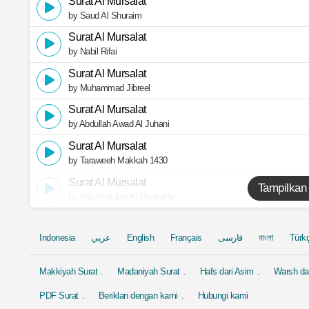
Surat Al Mursalat
by Saud Al Shuraim
Surat Al Mursalat
by Nabil Rifai
Surat Al Mursalat
by Muhammad Jibreel
Surat Al Mursalat
by Abdullah Awad Al Juhani
Surat Al Mursalat
by Taraweeh Makkah 1430
Surat Al Mursalat
Tampilkan
by Abu Abdullah Al Mudhaffar
Indonesia
عربي
English
Français
فارسی
বাংলা
Türk
Makkiyah Surat
Madaniyah Surat
Hafs dari Asim
Warsh dar
PDF Surat
Beriklan dengan kami
Hubungi kami