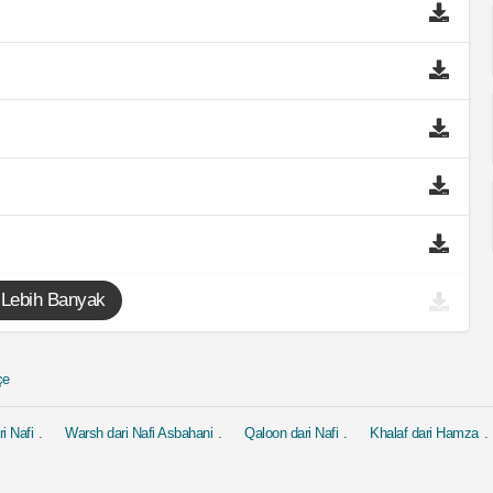
 Lebih Banyak
çe
i Nafi
Warsh dari Nafi Asbahani
Qaloon dari Nafi
Khalaf dari Hamza