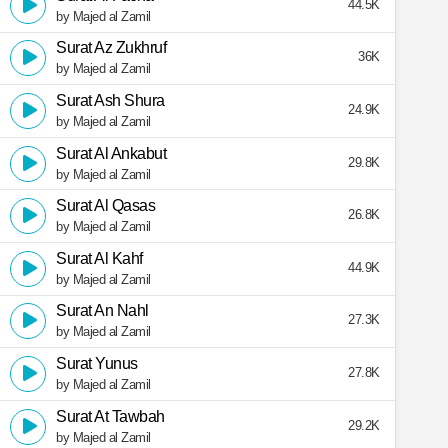
44.5K
by Majed al Zamil
Surat Az Zukhruf
36K
by Majed al Zamil
Surat Ash Shura
24.9K
by Majed al Zamil
Surat Al Ankabut
29.8K
by Majed al Zamil
Surat Al Qasas
26.8K
by Majed al Zamil
Surat Al Kahf
44.9K
by Majed al Zamil
Surat An Nahl
27.3K
by Majed al Zamil
Surat Yunus
27.8K
by Majed al Zamil
Surat At Tawbah
29.2K
by Majed al Zamil