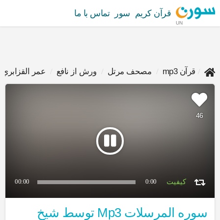
قرآن کریم
سور
تماس با ما
UN
قرآن mp3
مصحف مرتل
ورش از نافع
عمر القزابري
46
00:00
0:00
سوره المرسلات Mp3 توسط شیخ