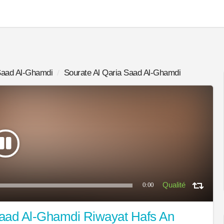
aad Al-Ghamdi
Sourate Al Qaria Saad Al-Ghamdi
0:00
Saad Al-Ghamdi Riwayat Hafs An