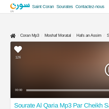
Saint Coran
Sourates
Contactez-nous
UN
Coran Mp3
Moshaf Moratal
Hafs an Assim
S
126
00:00
Sourate Al Qaria Mp3 Par Cheikh 