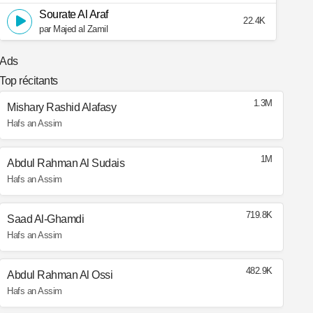
Sourate Al Araf
22.4K
par Majed al Zamil
Ads
Top récitants
1.3M
Mishary Rashid Alafasy
Hafs an Assim
1M
Abdul Rahman Al Sudais
Hafs an Assim
719.8K
Saad Al-Ghamdi
Hafs an Assim
482.9K
Abdul Rahman Al Ossi
Hafs an Assim