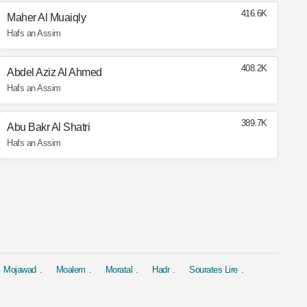
416.6K
Maher Al Muaiqly
Hafs an Assim
408.2K
Abdel Aziz Al Ahmed
Hafs an Assim
389.7K
Abu Bakr Al Shatri
Hafs an Assim
Mojawad
Moalem
Moratal
Hadr
Sourates Lire