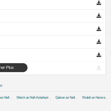
cher Plus
çe
an Nafi
Warch an Nafi Asbahani
Qaloon an Nafi
Khalaf an Hamza