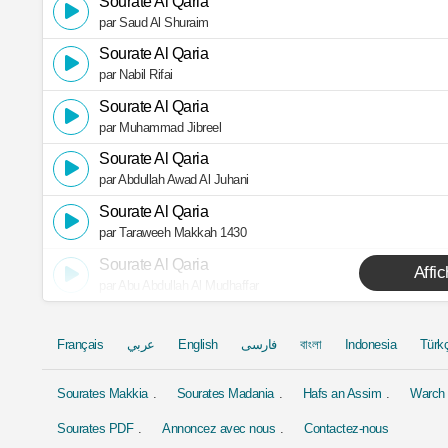
Sourate Al Qaria
par Saud Al Shuraim
Sourate Al Qaria
par Nabil Rifai
Sourate Al Qaria
par Muhammad Jibreel
Sourate Al Qaria
par Abdullah Awad Al Juhani
Sourate Al Qaria
par Taraweeh Makkah 1430
Sourate Al Qaria
Affi
par Abu Abdullah Al Mudhaffar
Français
عربي
English
فارسی
বাংলা
Indonesia
Türk
Sourates Makkia
Sourates Madania
Hafs an Assim
Warch 
Sourates PDF
Annoncez avec nous
Contactez-nous