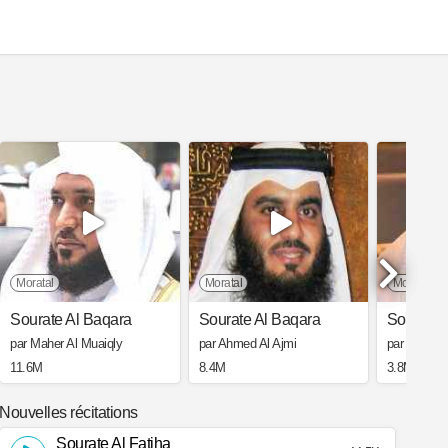
Moratal
Moratal
Moratal
Sourate Al Baqara
Sourate Al Baqara
Sourate 
par Maher Al Muaiqly
par Ahmed Al Ajmi
par Saad A
11.6M
8.4M
3.8M
Nouvelles récitations
Sourate Al Fatiha