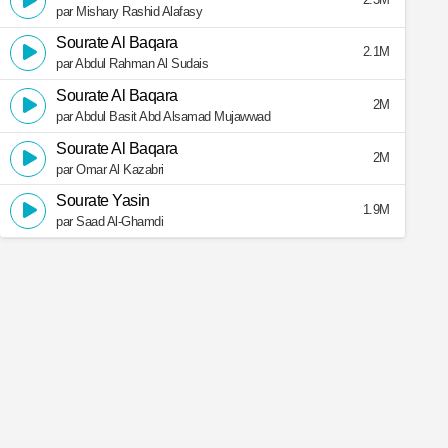
par Mishary Rashid Alafasy
Sourate Al Baqara
2.1M
par Abdul Rahman Al Sudais
Sourate Al Baqara
2M
par Abdul Basit Abd Alsamad Mujawwad
Sourate Al Baqara
2M
par Omar Al Kazabri
Sourate Yasin
1.9M
par Saad Al-Ghamdi