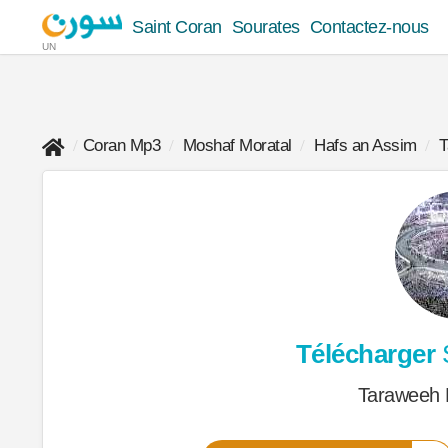
Saint Coran
Sourates
Contactez-nous
UN
Coran Mp3
Moshaf Moratal
Hafs an Assim
T
Télécharger
S
Taraweeh