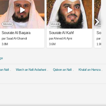
Moratal
Moratal
Morata
Sourate Al Baqara
Sourate Al Kahf
Soura
par Saad Al-Ghamdi
par Ahmed Al Ajmi
par Ah
3.8M
3.6M
1.9M
çe
an Nafi
Warch an Nafi Asbahani
Qaloon an Nafi
Khalaf an Hamza