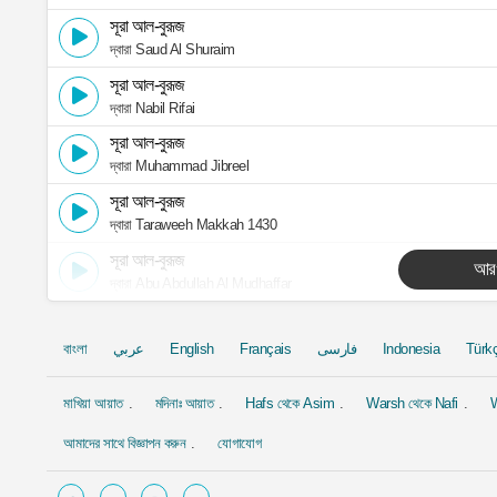
সূরা আল-বুরূজ
দ্বারা Saud Al Shuraim
সূরা আল-বুরূজ
দ্বারা Nabil Rifai
সূরা আল-বুরূজ
দ্বারা Muhammad Jibreel
সূরা আল-বুরূজ
দ্বারা Taraweeh Makkah 1430
সূরা আল-বুরূজ
আর
দ্বারা Abu Abdullah Al Mudhaffar
বাংলা
عربي
English
Français
فارسی
Indonesia
Türk
মাখিয়া আয়াত
মদিনাঃ আয়াত
Hafs থেকে Asim
Warsh থেকে Nafi
W
আমাদের সাথে বিজ্ঞাপন করুন
যোগাযোগ