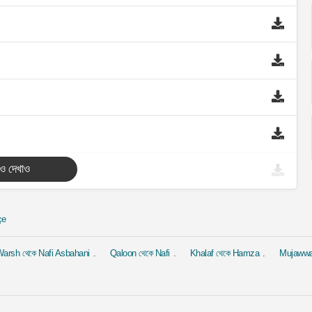
ও দেখাও
çe
arsh থেকে Nafi Asbahani
Qaloon থেকে Nafi
Khalaf থেকে Hamza
Mujaww