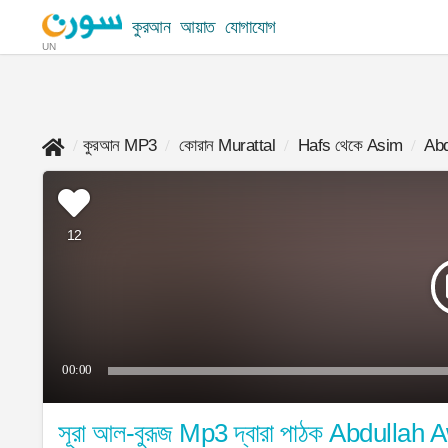
কুরআন
আয়াত
যোগাযোগ
UN
কুরআন MP3
কোরান Murattal
Hafs থেকে Asim
Abd
12
00:00
সূরা আল-বুরূজ Mp3 দ্বারা পাঠক Abdullah