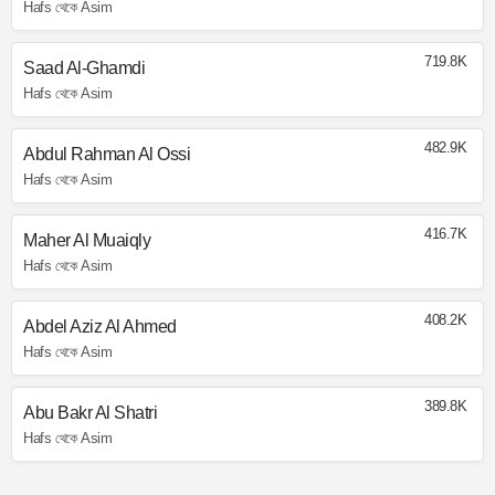
Hafs থেকে Asim
719.8K
Saad Al-Ghamdi
Hafs থেকে Asim
482.9K
Abdul Rahman Al Ossi
Hafs থেকে Asim
416.7K
Maher Al Muaiqly
Hafs থেকে Asim
408.2K
Abdel Aziz Al Ahmed
Hafs থেকে Asim
389.8K
Abu Bakr Al Shatri
Hafs থেকে Asim