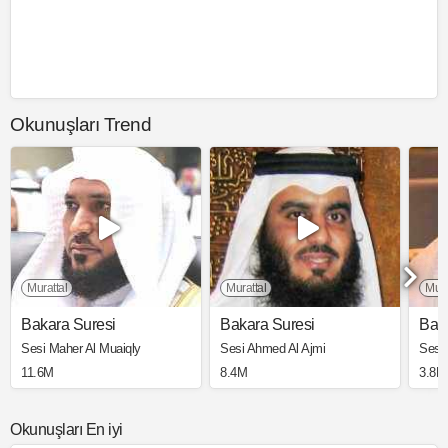
Okunuşları Trend
Murattal
Murattal
Mura
Bakara Suresi
Bakara Suresi
Bak
Sesi Maher Al Muaiqly
Sesi Ahmed Al Ajmi
Sesi
11.6M
8.4M
3.8M
Okunuşları En iyi