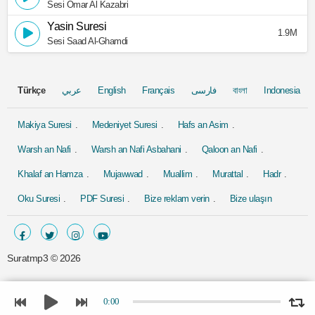
Sesi Omar Al Kazabri
Yasin Suresi
1.9M
Sesi Saad Al-Ghamdi
Türkçe
عربي
English
Français
فارسی
বাংলা
Indonesia
Makiya Suresi
Medeniyet Suresi
Hafs an Asim
Warsh an Nafi
Warsh an Nafi Asbahani
Qaloon an Nafi
Khalaf an Hamza
Mujawwad
Muallim
Murattal
Hadr
Oku Suresi
PDF Suresi
Bize reklam verin
Bize ulaşın
Suratmp3 ©
2026
0:00