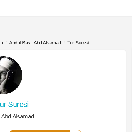
im
Abdul Basit Abd Alsamad
Tur Suresi
ur Suresi
t Abd Alsamad