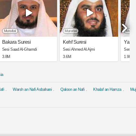
Murattal
Murattal
Muratt
Bakara Suresi
Kehf Suresi
Yasin
Sesi Saad Al-Ghamdi
Sesi Ahmed Al Ajmi
Sesi A
3.8M
3.6M
1.9M
ia
afi
Warsh an Nafi Asbahani
Qaloon an Nafi
Khalaf an Hamza
Mu