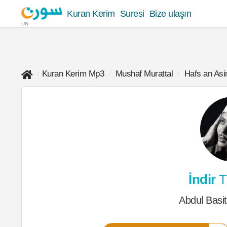
Kuran Kerim
Suresi
Bize ulaşın
UN
Kuran Kerim Mp3
Mushaf Murattal
Hafs an As
İndir
T
Abdul Basi