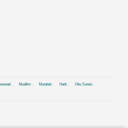
al
Murattal
Murattal
 Suresi
Bakara Suresi
Yasin Suresi
hmed Al Ajmi
Sesi Mishary Rashid Alafasy
Sesi Saad Al-G
4.4M
1.9M
jawwad
Muallim
Murattal
Hadr
Oku Suresi