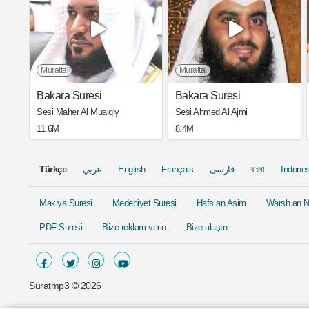
Murattal
Murattal
Bakara Suresi
Bakara Suresi
Sesi Maher Al Muaiqly
Sesi Ahmed Al Ajmi
11.6M
8.4M
Türkçe
عربي
English
Français
فارسی
বাংলা
Indones
Makiya Suresi
Medeniyet Suresi
Hafs an Asim
Warsh an N
PDF Suresi
Bize reklam verin
Bize ulaşın
Suratmp3 ©
2026