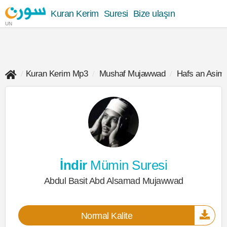
Kuran Kerim
Suresi
Bize ulaşın
UN
Kuran Kerim Mp3
Mushaf Mujawwad
Hafs an Asim
İndir
Mümin Suresi
Abdul Basit Abd Alsamad Mujawwad
Normal Kalite