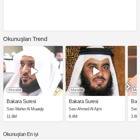
Okunuşları Trend
Murattal
Murattal
Mura
Bakara Suresi
Bakara Suresi
Bak
Sesi Maher Al Muaiqly
Sesi Ahmed Al Ajmi
Sesi
11.6M
8.4M
3.8M
Okunuşları En iyi