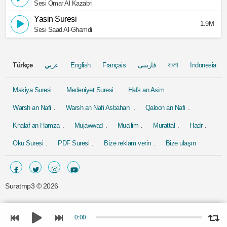
Sesi Omar Al Kazabri
Yasin Suresi
1.9M
Sesi Saad Al-Ghamdi
Türkçe
عربي
English
Français
فارسی
বাংলা
Indonesia
Makiya Suresi
Medeniyet Suresi
Hafs an Asim
Warsh an Nafi
Warsh an Nafi Asbahani
Qaloon an Nafi
Khalaf an Hamza
Mujawwad
Muallim
Murattal
Hadr
Oku Suresi
PDF Suresi
Bize reklam verin
Bize ulaşın
Suratmp3 ©
2026
0:00