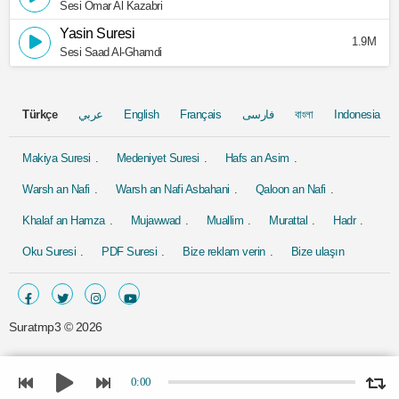
Sesi Omar Al Kazabri
Yasin Suresi
1.9M
Sesi Saad Al-Ghamdi
Türkçe
عربي
English
Français
فارسی
বাংলা
Indonesia
Makiya Suresi
Medeniyet Suresi
Hafs an Asim
Warsh an Nafi
Warsh an Nafi Asbahani
Qaloon an Nafi
Khalaf an Hamza
Mujawwad
Muallim
Murattal
Hadr
Oku Suresi
PDF Suresi
Bize reklam verin
Bize ulaşın
Suratmp3 ©
2026
0:00