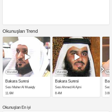
Okunuşları Trend
Murattal
Murattal
Mura
Bakara Suresi
Bakara Suresi
Bak
Sesi Maher Al Muaiqly
Sesi Ahmed Al Ajmi
Sesi
11.6M
8.4M
3.8M
Okunuşları En iyi