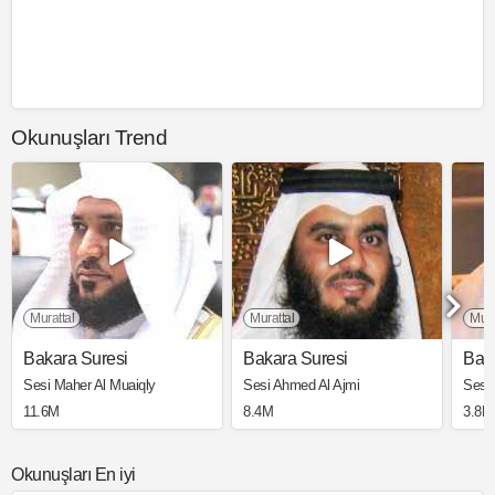
Okunuşları Trend
Murattal
Murattal
Mura
Bakara Suresi
Bakara Suresi
Bak
Sesi Maher Al Muaiqly
Sesi Ahmed Al Ajmi
Sesi
11.6M
8.4M
3.8M
Okunuşları En iyi