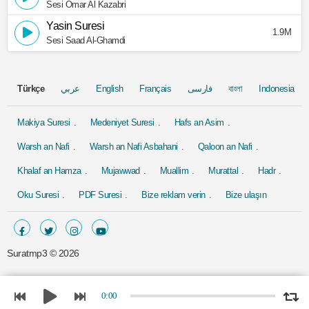
Sesi Omar Al Kazabri
Yasin Suresi
1.9M
Sesi Saad Al-Ghamdi
Türkçe
عربي
English
Français
فارسی
বাংলা
Indonesia
Makiya Suresi
Medeniyet Suresi
Hafs an Asim
Warsh an Nafi
Warsh an Nafi Asbahani
Qaloon an Nafi
Khalaf an Hamza
Mujawwad
Muallim
Murattal
Hadr
Oku Suresi
PDF Suresi
Bize reklam verin
Bize ulaşın
Suratmp3 ©
2026
0:00