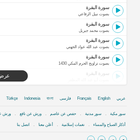
سورة البقرة
بصوت نبيل الرفاعي
سورة البقرة
بصوت محمد جبريل
سورة البقرة
بصوت عبد الله عواد الجهني
سورة البقرة
بصوت تراويح الحرم المكي 1430
سورة البقرة
عرض 
بصوت أبو عبد الله المظفر
عربي
English
Français
فارسی
বাংলা
Indonesia
Türkçe
سور مكية
سور مدنية
حفص عن عاصم
ورش عن نافع
ورش عن
أذكار الصباح والمساء
نغمات إسلامية
أعلن معنا
اتصل بنا