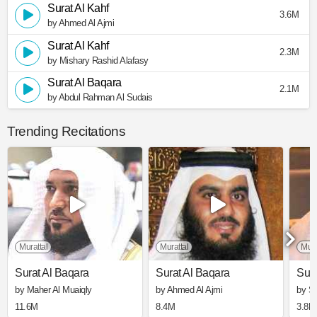
Surat Al Kahf
3.6M
by Ahmed Al Ajmi
Surat Al Kahf
2.3M
by Mishary Rashid Alafasy
Surat Al Baqara
2.1M
by Abdul Rahman Al Sudais
Trending Recitations
Murattal
Murattal
Mura
Surat Al Baqara
Surat Al Baqara
Sura
by Maher Al Muaiqly
by Ahmed Al Ajmi
by S
11.6M
8.4M
3.8M