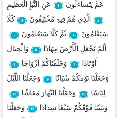
عَمَّ يَتَسَاءَلُونَ
عَنِ النَّبَإِ الْعَظِيمِ
1
الَّذِي هُمْ فِيهِ مُخْتَلِفُونَ
كَلَّا
3
2
سَيَعْلَمُونَ
ثُمَّ كَلَّا سَيَعْلَمُونَ
5
4
أَلَمْ نَجْعَلِ الْأَرْضَ مِهَادًا
وَالْجِبَالَ
6
أَوْتَادًا
وَخَلَقْنَاكُمْ أَزْوَاجًا
8
7
وَجَعَلْنَا نَوْمَكُمْ سُبَاتًا
وَجَعَلْنَا اللَّيْلَ
9
لِبَاسًا
وَجَعَلْنَا النَّهَارَ مَعَاشًا
11
10
وَبَنَيْنَا فَوْقَكُمْ سَبْعًا شِدَادًا
وَجَعَلْنَا
12