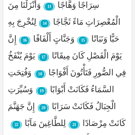
سِرَاجًا وَهَّاجًا
وَأَنْزَلْنَا مِنَ
13
الْمُعْصِرَاتِ مَاءً ثَجَّاجًا
لِنُخْرِجَ بِهِ
14
حَبًّا وَنَبَاتًا
وَجَنَّاتٍ أَلْفَافًا
إِنَّ
16
15
يَوْمَ الْفَصْلِ كَانَ مِيقَاتًا
يَوْمَ يُنْفَخُ
17
فِي الصُّورِ فَتَأْتُونَ أَفْوَاجًا
وَفُتِحَتِ
18
السَّمَاءُ فَكَانَتْ أَبْوَابًا
وَسُيِّرَتِ
19
الْجِبَالُ فَكَانَتْ سَرَابًا
إِنَّ جَهَنَّمَ
20
كَانَتْ مِرْصَادًا
لِلطَّاغِينَ مَآبًا
22
21