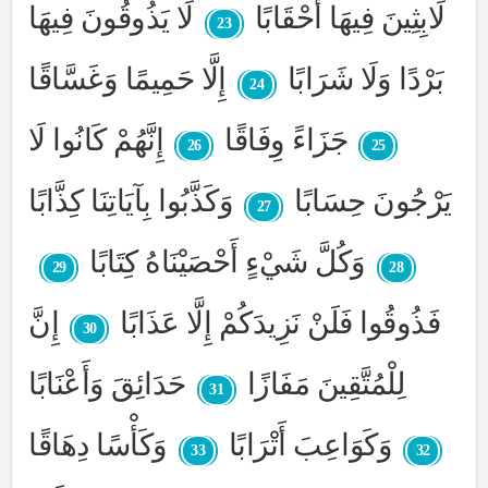
لَابِثِينَ فِيهَا أَحْقَابًا
لَا يَذُوقُونَ فِيهَا
23
بَرْدًا وَلَا شَرَابًا
إِلَّا حَمِيمًا وَغَسَّاقًا
24
جَزَاءً وِفَاقًا
إِنَّهُمْ كَانُوا لَا
26
25
يَرْجُونَ حِسَابًا
وَكَذَّبُوا بِآيَاتِنَا كِذَّابًا
27
وَكُلَّ شَيْءٍ أَحْصَيْنَاهُ كِتَابًا
29
28
فَذُوقُوا فَلَنْ نَزِيدَكُمْ إِلَّا عَذَابًا
إِنَّ
30
لِلْمُتَّقِينَ مَفَازًا
حَدَائِقَ وَأَعْنَابًا
31
وَكَوَاعِبَ أَتْرَابًا
وَكَأْسًا دِهَاقًا
33
32