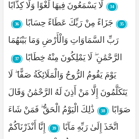
لَا يَسْمَعُونَ فِيهَا لَغْوًا وَلَا كِذَّابًا
34
جَزَاءً مِنْ رَبِّكَ عَطَاءً حِسَابًا
36
35
رَبِّ السَّمَاوَاتِ وَالْأَرْضِ وَمَا بَيْنَهُمَا
الرَّحْمَٰنِ ۖ لَا يَمْلِكُونَ مِنْهُ خِطَابًا
37
يَوْمَ يَقُومُ الرُّوحُ وَالْمَلَائِكَةُ صَفًّا ۖ لَا
يَتَكَلَّمُونَ إِلَّا مَنْ أَذِنَ لَهُ الرَّحْمَٰنُ وَقَالَ
صَوَابًا
ذَٰلِكَ الْيَوْمُ الْحَقُّ ۖ فَمَنْ شَاءَ
38
اتَّخَذَ إِلَىٰ رَبِّهِ مَآبًا
إِنَّا أَنْذَرْنَاكُمْ
39