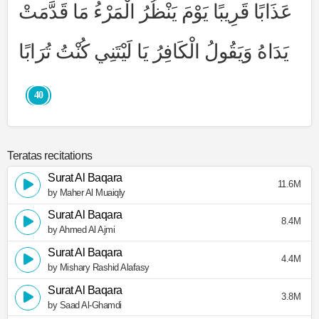
عَذَابًا قَرِيبًا يَوْمَ يَنْظُرُ الْمَرْءُ مَا قَدَّمَتْ
يَدَاهُ وَيَقُولُ الْكَافِرُ يَا لَيْتَنِي كُنْتُ تُرَابًا
40
Teratas recitations
Surat Al Baqara
11.6M
by Maher Al Muaiqly
Surat Al Baqara
8.4M
by Ahmed Al Ajmi
Surat Al Baqara
4.4M
by Mishary Rashid Alafasy
Surat Al Baqara
3.8M
by Saad Al-Ghamdi