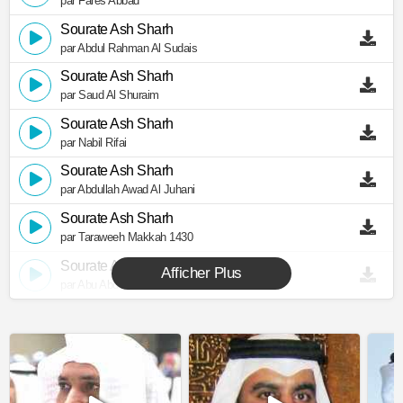
par Fares Abbad
Sourate Ash Sharh
par Abdul Rahman Al Sudais
Sourate Ash Sharh
par Saud Al Shuraim
Sourate Ash Sharh
par Nabil Rifai
Sourate Ash Sharh
par Abdullah Awad Al Juhani
Sourate Ash Sharh
par Taraweeh Makkah 1430
Sourate Ash Sharh
Afficher Plus
par Abu Abdullah Al Mudhaffar