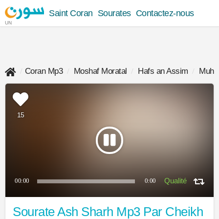
Saint Coran
Sourates
Contactez-nous
UN
Coran Mp3
Moshaf Moratal
Hafs an Assim
Muha
15
00:00
0:00
Sourate Ash Sharh Mp3 Par Cheikh