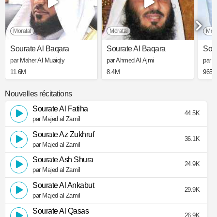
Moratal
Moratal
Mora
Sourate Al Baqara
Sourate Al Baqara
Sour
par Maher Al Muaiqly
par Ahmed Al Ajmi
par M
11.6M
8.4M
965.
Nouvelles récitations
Sourate Al Fatiha
44.5K
par Majed al Zamil
Sourate Az Zukhruf
36.1K
par Majed al Zamil
Sourate Ash Shura
24.9K
par Majed al Zamil
Sourate Al Ankabut
29.9K
par Majed al Zamil
Sourate Al Qasas
26.9K