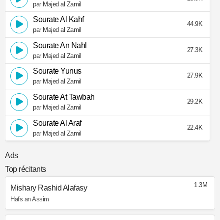
par Majed al Zamil
Sourate Al Kahf
44.9K
par Majed al Zamil
Sourate An Nahl
27.3K
par Majed al Zamil
Sourate Yunus
27.9K
par Majed al Zamil
Sourate At Tawbah
29.2K
par Majed al Zamil
Sourate Al Araf
22.4K
par Majed al Zamil
Ads
Top récitants
1.3M
Mishary Rashid Alafasy
Hafs an Assim