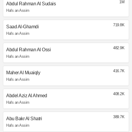
1M
Abdul Rahman Al Sudais
Hafs an Assim
719.8K
Saad Al-Ghamdi
Hafs an Assim
482.9K
Abdul Rahman Al Ossi
Hafs an Assim
416.7K
Maher Al Muaiqly
Hafs an Assim
408.2K
Abdel Aziz Al Ahmed
Hafs an Assim
389.7K
Abu Bakr Al Shatri
Hafs an Assim