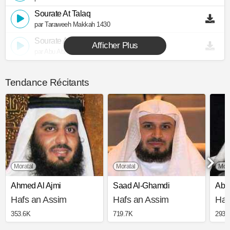
Sourate At Talaq
par Taraweeh Makkah 1430
Sourate At Talaq
Afficher Plus
par Abu Abdullah Al Mudhaffar
Tendance Récitants
Moratal
Moratal
Moj
Ahmed Al Ajmi
Saad Al-Ghamdi
Abd
Hafs an Assim
Hafs an Assim
Haf
353.6K
719.7K
293.