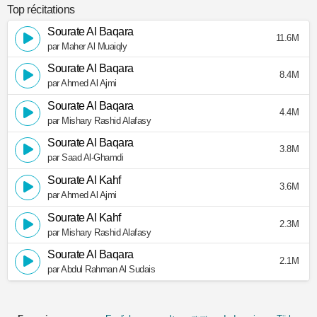
Top récitations
Sourate Al Baqara
11.6M
par Maher Al Muaiqly
Sourate Al Baqara
8.4M
par Ahmed Al Ajmi
Sourate Al Baqara
4.4M
par Mishary Rashid Alafasy
Sourate Al Baqara
3.8M
par Saad Al-Ghamdi
Sourate Al Kahf
3.6M
par Ahmed Al Ajmi
Sourate Al Kahf
2.3M
par Mishary Rashid Alafasy
Sourate Al Baqara
2.1M
par Abdul Rahman Al Sudais