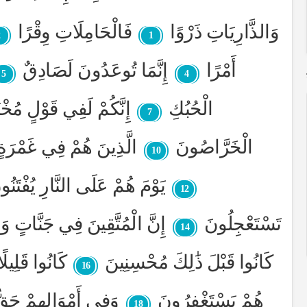
وَالذَّارِيَاتِ ذَرْوًا
فَالْحَامِلَاتِ وِقْرًا
2
1
أَمْرًا
إِنَّمَا تُوعَدُونَ لَصَادِقٌ
5
4
الْحُبُكِ
إِنَّكُمْ لَفِي قَوْلٍ مُخْ
7
الْخَرَّاصُونَ
الَّذِينَ هُمْ فِي غَمْرَ
10
يَوْمَ هُمْ عَلَى النَّارِ يُفْتَنُو
12
تَسْتَعْجِلُونَ
إِنَّ الْمُتَّقِينَ فِي جَنَّاتٍ و
14
كَانُوا قَبْلَ ذَٰلِكَ مُحْسِنِينَ
كَانُوا قَلِيلً
16
هُمْ يَسْتَغْفِرُونَ
وَفِي أَمْوَالِهِمْ حَقّ
18