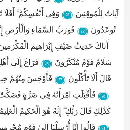
آيَاتٌ لِلْمُوقِنِينَ
وَفِي أَنْفُسِكُمْ ۚ أَفَلَا 
20
تُوعَدُونَ
فَوَرَبِّ السَّمَاءِ وَالْأَرْضِ إِنَّ
22
أَتَاكَ حَدِيثُ ضَيْفِ إِبْرَاهِيمَ الْمُكْرَمِينَ
سَلَامٌ قَوْمٌ مُنْكَرُونَ
فَرَاغَ إِلَىٰ أَهْ
25
قَالَ أَلَا تَأْكُلُونَ
فَأَوْجَسَ مِنْهُمْ خِيفَة
27
فَأَقْبَلَتِ امْرَأَتُهُ فِي صَرَّةٍ فَصَكَّ
28
كَذَٰلِكِ قَالَ رَبُّكِ ۖ إِنَّهُ هُوَ الْحَكِيمُ الْعَلِيمُ
قَالُوا إِنَّا أُرْسِلْنَا إِلَىٰ قَوْمٍ مُجْرِمِي
31