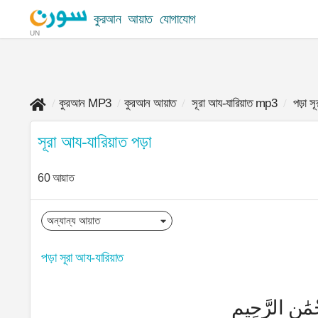
কুরআন
আয়াত
যোগাযোগ
UN
কুরআন MP3
কুরআন আয়াত
সূরা আয-যারিয়াত mp3
পড়া স
সূরা আয-যারিয়াত পড়া
60 আয়াত
পড়া সূরা আয-যারিয়াত
ْمَٰنِ الرَّحِيمِ