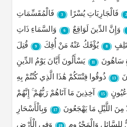
فَالْجَارِيَاتِ يُسْرًا
فَالْمُقَسِّمَاتِ
3
وَإِنَّ الدِّينَ لَوَاقِعٌ
وَالسَّمَاءِ ذَاتِ
6
تَلِفٍ
يُؤْفَكُ عَنْهُ مَنْ أُفِكَ
قُتِلَ
9
8
ةٍ سَاهُونَ
يَسْأَلُونَ أَيَّانَ يَوْمُ الدِّينِ
11
نَ
ذُوقُوا فِتْنَتَكُمْ هَٰذَا الَّذِي كُنْتُمْ بِهِ
13
َعُيُونٍ
آخِذِينَ مَا آتَاهُمْ رَبُّهُمْ ۚ إِنَّهُمْ
15
ا مِنَ اللَّيْلِ مَا يَهْجَعُونَ
وَبِالْأَسْحَارِ
17
ٌ لِلسَّائِلِ وَالْمَحْرُومِ
وَفِي الْأَرْضِ
19