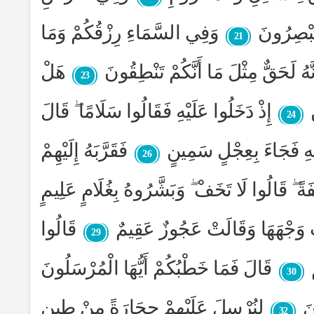
تُبْصِرُونَ
وَفِي السَّمَاءِ رِزْقُكُمْ وَمَا
21
هُ لَحَقٌّ مِثْلَ مَا أَنَّكُمْ تَنْطِقُونَ
هَلْ
23
إِذْ دَخَلُوا عَلَيْهِ فَقَالُوا سَلَامًا ۖ قَالَ
24
لِهِ فَجَاءَ بِعِجْلٍ سَمِينٍ
فَقَرَّبَهُ إِلَيْهِمْ
26
ً ۖ قَالُوا لَا تَخَفْ ۖ وَبَشَّرُوهُ بِغُلَامٍ عَلِيمٍ
تْ وَجْهَهَا وَقَالَتْ عَجُوزٌ عَقِيمٌ
قَالُوا
29
قَالَ فَمَا خَطْبُكُمْ أَيُّهَا الْمُرْسَلُونَ
30
نَ
لِنُرْسِلَ عَلَيْهِمْ حِجَارَةً مِنْ طِينٍ
32