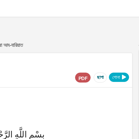
ূরা আয-যারিয়াত
ছাপা
শোনা
PDF
بِسْمِ اللَّهِ الرَّح