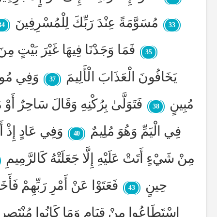
مُسَوَّمَةً عِنْدَ رَبِّكَ لِلْمُسْرِفِينَ
34
33
فَمَا وَجَدْنَا فِيهَا غَيْرَ بَيْتٍ مِن
35
يَخَافُونَ الْعَذَابَ الْأَلِيمَ
وَفِي مُوسَ
37
مُبِينٍ
فَتَوَلَّىٰ بِرُكْنِهِ وَقَالَ سَاحِرٌ أَوْ
38
فِي الْيَمِّ وَهُوَ مُلِيمٌ
وَفِي عَادٍ إِذْ أَر
40
مِنْ شَيْءٍ أَتَتْ عَلَيْهِ إِلَّا جَعَلَتْهُ كَالرَّمِيمِ
حِينٍ
فَعَتَوْا عَنْ أَمْرِ رَبِّهِمْ فَأَ
43
اسْتَطَاعُوا مِنْ قِيَامٍ وَمَا كَانُوا مُنْتَصِرِ