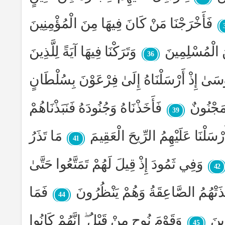
فَأَخْرَجْنَا مَنْ كَانَ فِيهَا مِنَ الْمُؤْمِنِينَ
َ الْمُسْلِمِينَ
وَتَرَكْنَا فِيهَا آيَةً لِلَّذِينَ
36
ىٰ إِذْ أَرْسَلْنَاهُ إِلَىٰ فِرْعَوْنَ بِسُلْطَانٍ
 مَجْنُونٌ
فَأَخَذْنَاهُ وَجُنُودَهُ فَنَبَذْنَاهُمْ
39
ْسَلْنَا عَلَيْهِمُ الرِّيحَ الْعَقِيمَ
مَا تَذَرُ
41
وَفِي ثَمُودَ إِذْ قِيلَ لَهُمْ تَمَتَّعُوا حَتَّىٰ
42
خَذَتْهُمُ الصَّاعِقَةُ وَهُمْ يَنْظُرُونَ
فَمَا
44
ينَ
وَقَوْمَ نُوحٍ مِنْ قَبْلُ ۖ إِنَّهُمْ كَانُوا
45