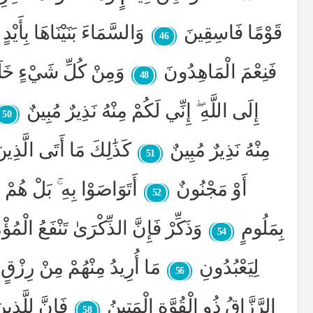
قَوْمًا فَاسِقِينَ
وَالسَّمَاءَ بَنَيْنَاهَا بِأَيْد
46
فَنِعْمَ الْمَاهِدُونَ
وَمِنْ كُلِّ شَيْءٍ خَلَقْ
48
إِلَى اللَّهِ ۖ إِنِّي لَكُمْ مِنْهُ نَذِيرٌ مُبِينٌ
50
مِنْهُ نَذِيرٌ مُبِينٌ
كَذَٰلِكَ مَا أَتَى الَّذِي
51
أَوْ مَجْنُونٌ
أَتَوَاصَوْا بِهِ ۚ بَلْ هُم
52
بِمَلُومٍ
وَذَكِّرْ فَإِنَّ الذِّكْرَىٰ تَنْفَعُ الْمُؤْ
54
لِيَعْبُدُونِ
مَا أُرِيدُ مِنْهُمْ مِنْ رِزْقٍ
56
الرَّزَّاقُ ذُو الْقُوَّةِ الْمَتِينُ
فَإِنَّ لِلَّذِ
58