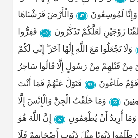
ٍ وَإِنَّا لَمُوسِعُونَ
وَالْأَرْضَ فَرَشْنَاهَا
47
نَا زَوْجَيْنِ لَعَلَّكُمْ تَذَكَّرُونَ
فَفِرُّوا
49
وَلَا تَجْعَلُوا مَعَ اللَّهِ إِلَٰهًا آخَرَ ۖ إِنِّي لَكُمْ
نَ مِنْ قَبْلِهِمْ مِنْ رَسُولٍ إِلَّا قَالُوا سَاحِرٌ
ْ قَوْمٌ طَاغُونَ
فَتَوَلَّ عَنْهُمْ فَمَا أَنْتَ
53
مِنِينَ
وَمَا خَلَقْتُ الْجِنَّ وَالْإِنْسَ إِلَّا
55
 وَمَا أُرِيدُ أَنْ يُطْعِمُونِ
إِنَّ اللَّهَ هُوَ
57
ينَ ظَلَمُوا ذَنُوبًا مِثْلَ ذَنُوبِ أَصْحَابِهِمْ فَلَا