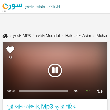
কুরআন
আয়াত
যোগাযোগ
UN
কুরআন MP3
কোরান Murattal
Hafs থেকে Asim
Muhamm
33
00:00
0:00
সূরা আত-তাওবাহ্ Mp3 দ্বারা পাঠক