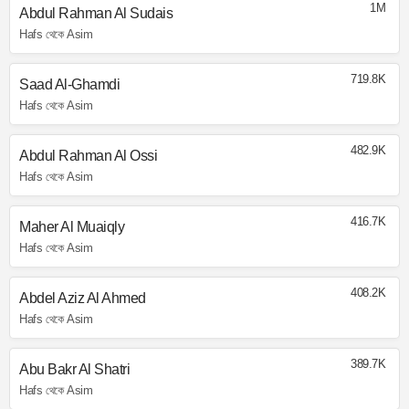
1M
Abdul Rahman Al Sudais
Hafs থেকে Asim
719.8K
Saad Al-Ghamdi
Hafs থেকে Asim
482.9K
Abdul Rahman Al Ossi
Hafs থেকে Asim
416.7K
Maher Al Muaiqly
Hafs থেকে Asim
408.2K
Abdel Aziz Al Ahmed
Hafs থেকে Asim
389.7K
Abu Bakr Al Shatri
Hafs থেকে Asim