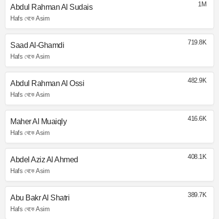
1M
Abdul Rahman Al Sudais
Hafs থেকে Asim
719.8K
Saad Al-Ghamdi
Hafs থেকে Asim
482.9K
Abdul Rahman Al Ossi
Hafs থেকে Asim
416.6K
Maher Al Muaiqly
Hafs থেকে Asim
408.1K
Abdel Aziz Al Ahmed
Hafs থেকে Asim
389.7K
Abu Bakr Al Shatri
Hafs থেকে Asim