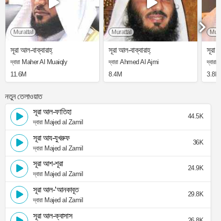
Murattal
Murattal
Mura
সূরা আল-বাক্বারাহ্
সূরা আল-বাক্বারাহ্
সূরা আ
দ্বারা Maher Al Muaiqly
দ্বারা Ahmed Al Ajmi
দ্বার
11.6M
8.4M
3.8M
নতুন তেলাওয়াত
সূরা আল-ফাতিহা
44.5K
দ্বারা Majed al Zamil
সূরা আয-যুখরুফ
36K
দ্বারা Majed al Zamil
সূরা আশ-শূরা
24.9K
দ্বারা Majed al Zamil
সূরা আল-‘আনকাবূত
29.8K
দ্বারা Majed al Zamil
সূরা আল-ক্বাসাস
26.8K