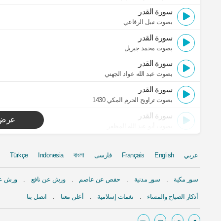
سورة القدر
بصوت نبيل الرفاعي
سورة القدر
بصوت محمد جبريل
سورة القدر
بصوت عبد الله عواد الجهني
سورة القدر
بصوت تراويح الحرم المكي 1430
سورة القدر
عرض 
بصوت أبو عبد الله المظفر
عربي
English
Français
فارسی
বাংলা
Indonesia
Türkçe
سور مكية
سور مدنية
حفص عن عاصم
ورش عن نافع
ورش عن
أذكار الصباح والمساء
نغمات إسلامية
أعلن معنا
اتصل بنا