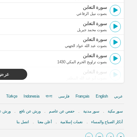
سورة التغابن
بصوت نبيل الرفاعي
سورة التغابن
بصوت محمد جبريل
سورة التغابن
بصوت عبد الله عواد الجهني
سورة التغابن
بصوت تراويح الحرم المكي 1430
سورة التغابن
عرض 
بصوت أبو عبد الله المظفر
عربي
English
Français
فارسی
বাংলা
Indonesia
Türkçe
سور مكية
سور مدنية
حفص عن عاصم
ورش عن نافع
ورش عن
أذكار الصباح والمساء
نغمات إسلامية
أعلن معنا
اتصل بنا