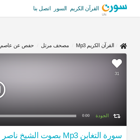
القرآن الكريم
السور
اتصل بنا
UN
القرآن الكريم Mp3
مصحف مرتل
حفص عن عاصم
31
0:00
سورة التغابن Mp3 بصوت الشيخ ناصر القطامي برواية حفص عن عاصم