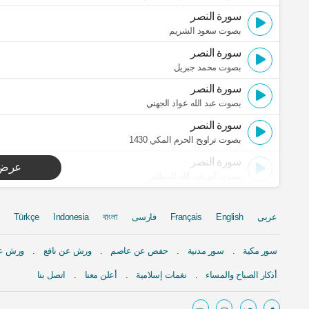
سورة النصر
بصوت سعود الشريم
سورة النصر
بصوت محمد جبريل
سورة النصر
بصوت عبد الله عواد الجهني
سورة النصر
بصوت تراويح الحرم المكي 1430
سورة النصر
عرض 
بصوت أبو عبد الله المظفر
عربي
English
Français
فارسی
বাংলা
Indonesia
Türkçe
سور مكية
سور مدنية
حفص عن عاصم
ورش عن نافع
ورش عن
أذكار الصباح والمساء
نغمات إسلامية
أعلن معنا
اتصل بنا