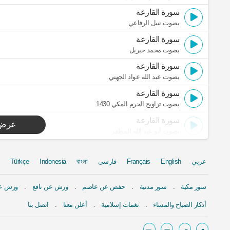
سورة القارعة
بصوت نبيل الرفاعي
سورة القارعة
بصوت محمد جبريل
سورة القارعة
بصوت عبد الله عواد الجهني
سورة القارعة
بصوت تراويح الحرم المكي 1430
سورة القارعة
عرض 
بصوت أبو عبد الله المظفر
عربي
English
Français
فارسی
বাংলা
Indonesia
Türkçe
سور مكية
سور مدنية
حفص عن عاصم
ورش عن نافع
ورش عن
أذكار الصباح والمساء
نغمات إسلامية
أعلن معنا
اتصل بنا