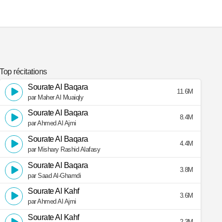
Top récitations
Sourate Al Baqara
11.6M
par Maher Al Muaiqly
Sourate Al Baqara
8.4M
par Ahmed Al Ajmi
Sourate Al Baqara
4.4M
par Mishary Rashid Alafasy
Sourate Al Baqara
3.8M
par Saad Al-Ghamdi
Sourate Al Kahf
3.6M
par Ahmed Al Ajmi
Sourate Al Kahf
2.3M