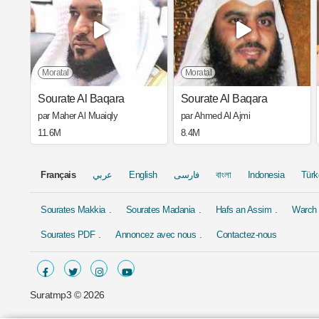
Moratal
Moratal
Sourate Al Baqara
Sourate Al Baqara
par Maher Al Muaiqly
par Ahmed Al Ajmi
11.6M
8.4M
Français
عربي
English
فارسی
বাংলা
Indonesia
Türk
Sourates Makkia
Sourates Madania
Hafs an Assim
Warch 
Sourates PDF
Annoncez avec nous
Contactez-nous
Suratmp3 ©
2026