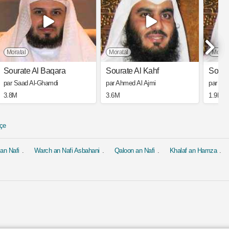
Moratal
Moratal
Morata
Sourate Al Baqara
Sourate Al Kahf
Soura
par Saad Al-Ghamdi
par Ahmed Al Ajmi
par Ah
3.8M
3.6M
1.9M
çe
an Nafi
Warch an Nafi Asbahani
Qaloon an Nafi
Khalaf an Hamza