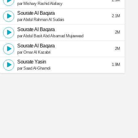
par Mishary Rashid Alafasy
Sourate Al Baqara
2.1M
par Abdul Rahman Al Sudais
Sourate Al Baqara
2M
par Abdul Basit Abd Alsamad Mujawwad
Sourate Al Baqara
2M
par Omar Al Kazabri
Sourate Yasin
1.9M
par Saad Al-Ghamdi