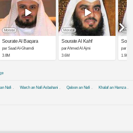
Moratal
Moratal
Morata
Sourate Al Baqara
Sourate Al Kahf
Soura
par Saad Al-Ghamdi
par Ahmed Al Ajmi
par Ah
3.8M
3.6M
1.9M
çe
an Nafi
Warch an Nafi Asbahani
Qaloon an Nafi
Khalaf an Hamza