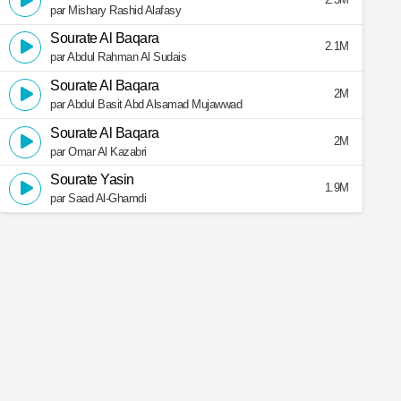
par Mishary Rashid Alafasy
Sourate Al Baqara
2.1M
par Abdul Rahman Al Sudais
Sourate Al Baqara
2M
par Abdul Basit Abd Alsamad Mujawwad
Sourate Al Baqara
2M
par Omar Al Kazabri
Sourate Yasin
1.9M
par Saad Al-Ghamdi