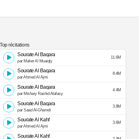
Top récitations
Sourate Al Baqara
11.6M
par Maher Al Muaiqly
Sourate Al Baqara
8.4M
par Ahmed Al Ajmi
Sourate Al Baqara
4.4M
par Mishary Rashid Alafasy
Sourate Al Baqara
3.8M
par Saad Al-Ghamdi
Sourate Al Kahf
3.6M
par Ahmed Al Ajmi
Sourate Al Kahf
2.3M