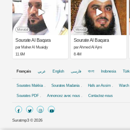
Moratal
Moratal
Sourate Al Baqara
Sourate Al Baqara
par Maher Al Muaiqly
par Ahmed Al Ajmi
11.6M
8.4M
Français
عربي
English
فارسی
বাংলা
Indonesia
Türk
Sourates Makkia
Sourates Madania
Hafs an Assim
Warch 
Sourates PDF
Annoncez avec nous
Contactez-nous
Suratmp3 ©
2026