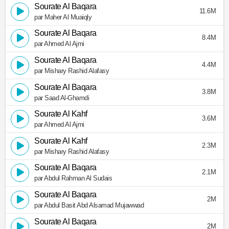
Sourate Al Baqara
11.6M
par Maher Al Muaiqly
Sourate Al Baqara
8.4M
par Ahmed Al Ajmi
Sourate Al Baqara
4.4M
par Mishary Rashid Alafasy
Sourate Al Baqara
3.8M
par Saad Al-Ghamdi
Sourate Al Kahf
3.6M
par Ahmed Al Ajmi
Sourate Al Kahf
2.3M
par Mishary Rashid Alafasy
Sourate Al Baqara
2.1M
par Abdul Rahman Al Sudais
Sourate Al Baqara
2M
par Abdul Basit Abd Alsamad Mujawwad
Sourate Al Baqara
2M