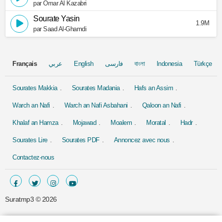
par Omar Al Kazabri
Sourate Yasin
1.9M
par Saad Al-Ghamdi
Français
عربي
English
فارسی
বাংলা
Indonesia
Türkçe
Sourates Makkia
Sourates Madania
Hafs an Assim
Warch an Nafi
Warch an Nafi Asbahani
Qaloon an Nafi
Khalaf an Hamza
Mojawad
Moalem
Moratal
Hadr
Sourates Lire
Sourates PDF
Annoncez avec nous
Contactez-nous
Suratmp3 ©
2026