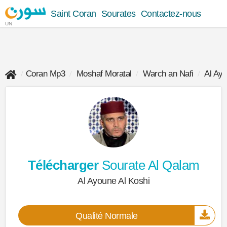
Saint Coran
Sourates
Contactez-nous
UN
Coran Mp3
Moshaf Moratal
Warch an Nafi
Al Ayo
Télécharger
Sourate Al Qalam
Al Ayoune Al Koshi
Qualité Normale