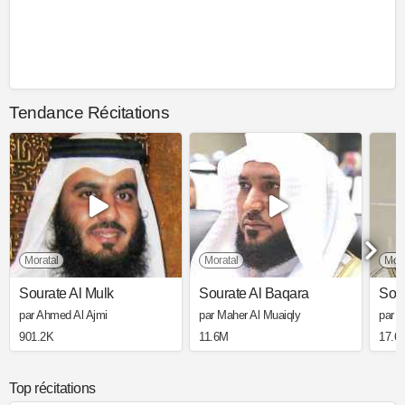
Tendance Récitations
Moratal
Moratal
Mora
Sourate Al Mulk
Sourate Al Baqara
Sour
par Ahmed Al Ajmi
par Maher Al Muaiqly
par 
901.2K
11.6M
17.6
Top récitations