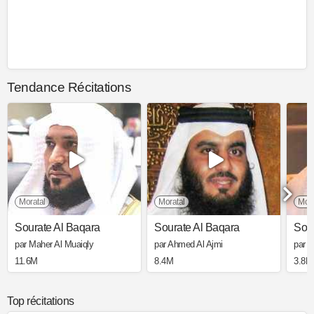
Tendance Récitations
Moratal
Moratal
Mora
Sourate Al Baqara
Sourate Al Baqara
Sour
par Maher Al Muaiqly
par Ahmed Al Ajmi
par 
11.6M
8.4M
3.8M
Top récitations