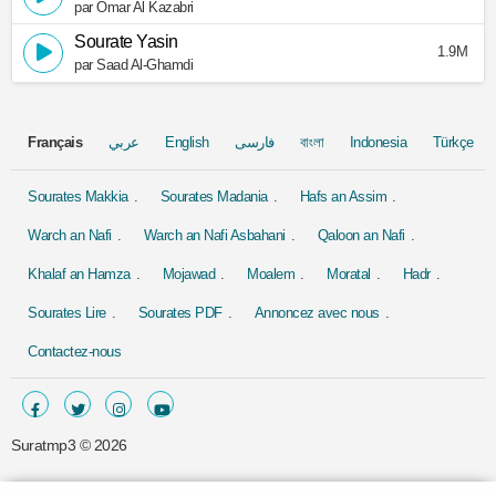
par Omar Al Kazabri
Sourate Yasin
1.9M
par Saad Al-Ghamdi
Français
عربي
English
فارسی
বাংলা
Indonesia
Türkçe
Sourates Makkia
Sourates Madania
Hafs an Assim
Warch an Nafi
Warch an Nafi Asbahani
Qaloon an Nafi
Khalaf an Hamza
Mojawad
Moalem
Moratal
Hadr
Sourates Lire
Sourates PDF
Annoncez avec nous
Contactez-nous
Suratmp3 ©
2026