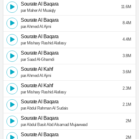
Sourate Al Baqara
11.6M
par Maher Al Muaiqly
Sourate Al Baqara
8.4M
par Ahmed Al Ajmi
Sourate Al Baqara
4.4M
par Mishary Rashid Alafasy
Sourate Al Baqara
3.8M
par Saad Al-Ghamdi
Sourate Al Kahf
3.6M
par Ahmed Al Ajmi
Sourate Al Kahf
2.3M
par Mishary Rashid Alafasy
Sourate Al Baqara
2.1M
par Abdul Rahman Al Sudais
Sourate Al Baqara
2M
par Abdul Basit Abd Alsamad Mujawwad
Sourate Al Baqara
2M