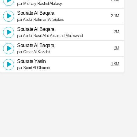
par Mishary Rashid Alafasy
Sourate Al Baqara
2.1M
par Abdul Rahman Al Sudais
Sourate Al Baqara
2M
par Abdul Basit Abd Alsamad Mujawwad
Sourate Al Baqara
2M
par Omar Al Kazabri
Sourate Yasin
1.9M
par Saad Al-Ghamdi