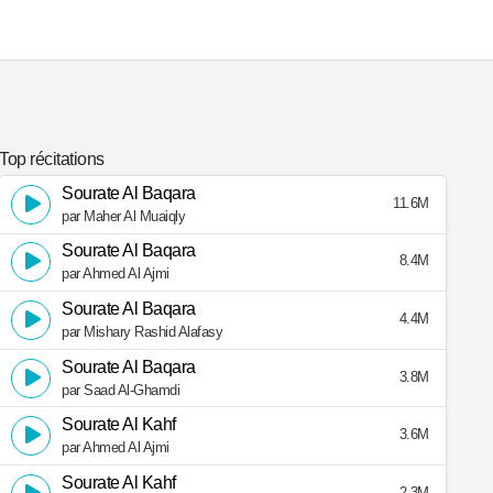
Top récitations
Sourate Al Baqara
11.6M
par Maher Al Muaiqly
Sourate Al Baqara
8.4M
par Ahmed Al Ajmi
Sourate Al Baqara
4.4M
par Mishary Rashid Alafasy
Sourate Al Baqara
3.8M
par Saad Al-Ghamdi
Sourate Al Kahf
3.6M
par Ahmed Al Ajmi
Sourate Al Kahf
2.3M