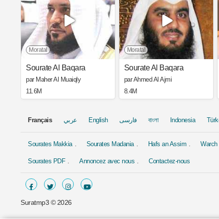
Moratal
Moratal
Sourate Al Baqara
Sourate Al Baqara
par Maher Al Muaiqly
par Ahmed Al Ajmi
11.6M
8.4M
Français
عربي
English
فارسی
বাংলা
Indonesia
Türk
Sourates Makkia
Sourates Madania
Hafs an Assim
Warch 
Sourates PDF
Annoncez avec nous
Contactez-nous
Suratmp3 ©
2026