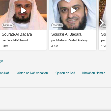
Moratal
Moratal
Morata
Sourate Al Baqara
Sourate Al Baqara
Soura
par Saad Al-Ghamdi
par Mishary Rashid Alafasy
par Ah
3.8M
4.4M
1.9M
çe
an Nafi
Warch an Nafi Asbahani
Qaloon an Nafi
Khalaf an Hamza